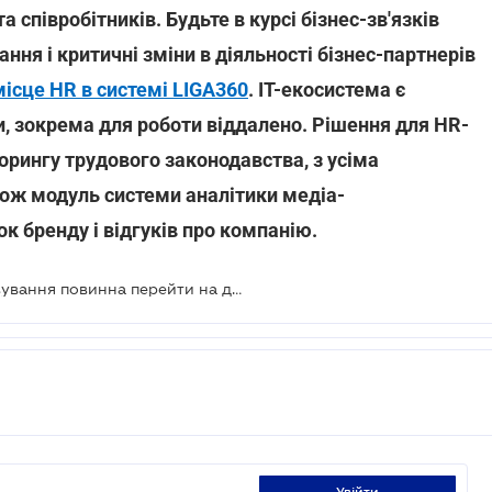
а співробітників. Будьте в курсі бізнес-зв'язків
ння і критичні зміни в діяльності бізнес-партнерів
ісце HR в системі LIGA360
. IT-екосистема є
, зокрема для роботи віддалено. Рішення для HR-
орингу трудового законодавства, з усіма
ож модуль системи аналітики медіа-
к бренду і відгуків про компанію.
C 1 січня 2021 року сфера обслуговування повинна перейти на державну мову