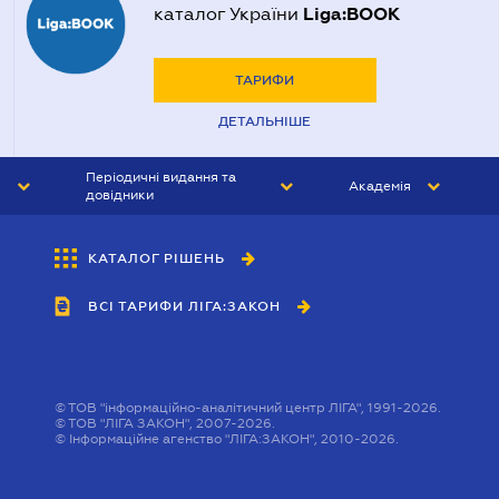
Liga:BOOK
каталог України
ТАРИФИ
ДЕТАЛЬНІШЕ
Періодичні видання та
Академія
довідники
ЮРИСТ&ЗАКОН
АКАДЕМІЯ ЛІГА:ЗАКОН
КАТАЛОГ РІШЕНЬ
БУХГАЛТЕР&ЗАКОН
ВСІ ТАРИФИ ЛІГА:ЗАКОН
ВІСНИК МСФЗ
ІНТЕРБУХ
ОСОБИСТИЙ ЕКСПЕРТ
©
ТОВ "інформаційно-аналітичний центр ЛІГА", 1991-2026.
©
ТОВ "ЛІГА ЗАКОН", 2007-2026.
©
Інформаційне агенство "ЛІГА:ЗАКОН", 2010-2026.