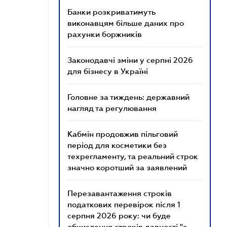
Банки розкриватимуть
виконавцям більше даних про
рахунки боржників
Законодавчі зміни у серпні 2026
для бізнесу в Україні
Головне за тиждень: державний
нагляд та регулювання
Кабмін продовжив пільговий
період для косметики без
техрегламенту, та реальний строк
значно коротший за заявлений
Перезавантаження строків
податкових перевірок після 1
серпня 2026 року: чи буде
обчислення строків давності "з