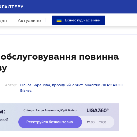
ХГАЛТЕРУ
одії
Актуально
Бізнес під час війни
ра обслуговування повинна
ву
Автор:
Ольга Баранова, провідний юрист-аналітик ЛІГА:ЗАКОН
Бізнес