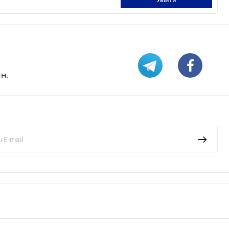
увійти
н.