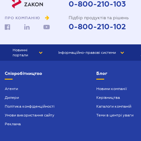
0-800-210-103
Підбір продуктів та рішень
ПРО КОМПАНІЮ
0-800-210-102
Новинні
Інформаційно-правові системи
портали
ЮРЛІГА
Право України
Співробітництво
Блог
БІЗНЕС
ГРАНД
БУХГАЛТЕР.ua
ПРАЙМ
Агенти
Новини компанії
Дилери
Керівництва
БУХГАЛТЕР ПРОФ
Політика конфіденційності
Каталоги компаній
ЮРИСТ ПРОФ
Умови використання сайту
Теми в центрі уваги
ЮРИСТ
Реклама
ПІДПРИЄМЕЦЬ