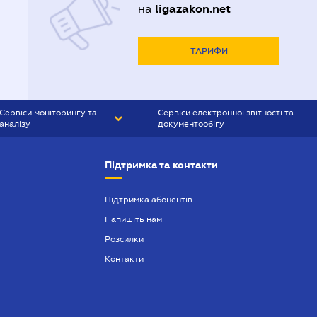
ligazakon.net
на
ТАРИФИ
Сервіси моніторингу та
Сервіси електронної звітності та
аналізу
документообігу
CONTR AGENT
Liga:REPORT
Підтримка та контакти
SMS-МАЯК
VERDICTUM
Підтримка абонентів
Напишіть нам
SEMANTRUM
Розсилки
SMS-МАЯК ІПОТЕКА
Контакти