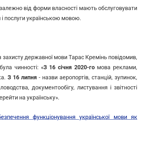
 незалежно від форми власності мають обслуговувати
 і послуги українською мовою.
з захисту державної мови Тарас Кремінь повідомив,
ула чинності: «
З 16 січня 2020-го
мова реклами,
ка.
З 16 липня
- назви аеропортів, станцій, зупинок,
ловодства, документообігу, листування і звітності
ерейти на українську».
езпечення функціонування української мови як