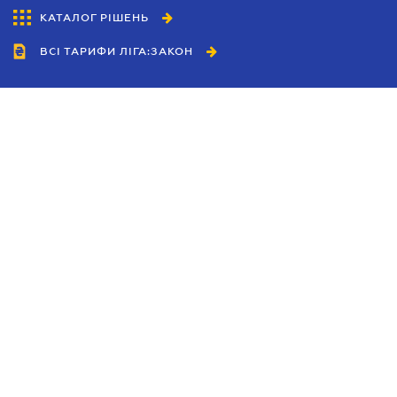
КАТАЛОГ РІШЕНЬ
ВСІ ТАРИФИ ЛІГА:ЗАКОН
Співробітництво
Агенти
Дилери
Політика конфіденційності
Умови використання сайту
Реклама
Блог
Новини компанії
Керівництва
Каталоги компаній
Теми в центрі уваги