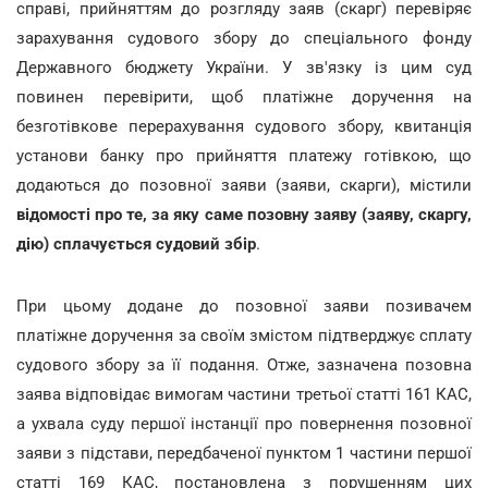
справі, прийняттям до розгляду заяв (скарг) перевіряє
зарахування судового збору до спеціального фонду
Державного бюджету України. У зв'язку із цим суд
повинен перевірити, щоб платіжне доручення на
безготівкове перерахування судового збору, квитанція
установи банку про прийняття платежу готівкою, що
додаються до позовної заяви (заяви, скарги), містили
відомості про те, за яку саме позовну заяву (заяву, скаргу,
дію) сплачується судовий збір
.
При цьому додане до позовної заяви позивачем
платіжне доручення за своїм змістом підтверджує сплату
судового збору за її подання. Отже, зазначена позовна
заява відповідає вимогам частини третьої статті 161 КАС,
а ухвала суду першої інстанції про повернення позовної
заяви з підстави, передбаченої пунктом 1 частини першої
статті 169 КАС, постановлена з порушенням цих