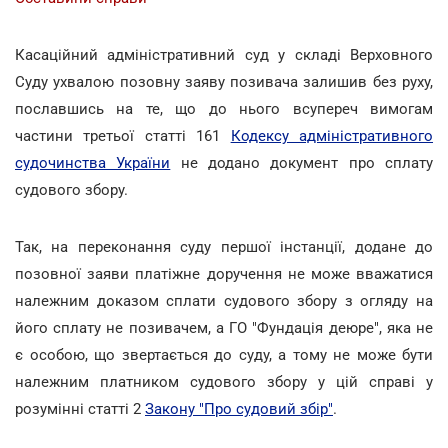
Касаційний адміністративний суд у складі Верховного
Суду ухвалою позовну заяву позивача залишив без руху,
пославшись на те, що до нього всупереч вимогам
частини третьої статті 161
Кодексу адміністративного
судочинства України
не додано документ про сплату
судового збору.
Так, на переконання суду першої інстанції, додане до
позовної заяви платіжне доручення не може вважатися
належним доказом сплати судового збору з огляду на
його сплату не позивачем, а ГО "Фундація деюре", яка не
є особою, що звертається до суду, а тому не може бути
належним платником судового збору у цій справі у
розумінні статті 2
Закону "Про судовий збір"
.