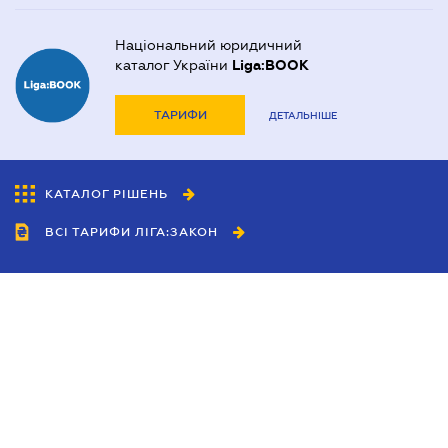
Національний юридичний
каталог України
Liga:BOOK
ТАРИФИ
ДЕТАЛЬНІШЕ
КАТАЛОГ РІШЕНЬ
ВСІ ТАРИФИ ЛІГА:ЗАКОН
Співробітництво
Агенти
Дилери
Політика конфіденційності
Умови використання сайту
Реклама