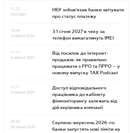
11.22
НБУ зобов'язав банки звітувати
Сьогодні
про статус платежу
15.44
З 1 січня 2027 в чеку за
4 серпня 2026
телефон вимагатимуть IMEI
11.11
Від посилок до інтернет-
4 серпня 2026
продажів: як правильно
працювати з РРО та ПРРО – у
новому випуску TAX Podcast
11.11
Доступ відповідального
3 серпня 2026
працівника до кабінету
фінмоніторингу залежить від
дій керівника компанії
09.05
Серпень-вересень 2026-го:
28 липня 2026
банки запустять нові ліміти на