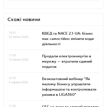
Схожі новини
10.01
КВЕД та NACE 2.1-UA: бізнес
22 липня 2026
має самостійно змінити коди
діяльності
17.09
Продали електроенергію в
13 липня 2026
мережу — втратили єдиний
податок
10.55
Безкоштовний вебінар "Як
3 червня 2026
малому бізнесу управляти
інформацією та контролювати
ризики в LIGA360"
17.03
СЕС на даху та єдиний податок: