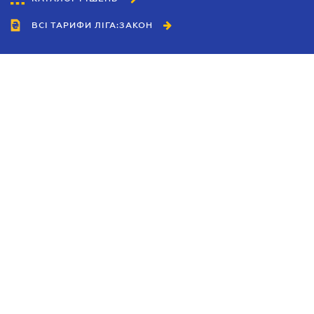
ВСІ ТАРИФИ ЛІГА:ЗАКОН
Співробітництво
Агенти
Дилери
Політика конфіденційності
Умови використання сайту
Реклама
Блог
Новини компанії
Керівництва
Каталоги компаній
Теми в центрі уваги
Підтримка та контакти