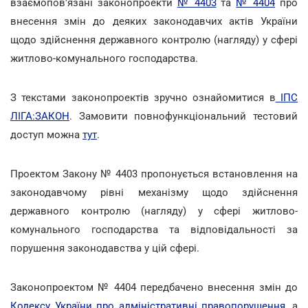
взаємопов'язані законопроекти
№ 4403
та
№ 4404
про
внесення змін до деяких законодавчих актів України
щодо здійснення державного контролю (нагляду) у сфері
житлово-комунального господарства.
З текстами законопроектів зручно ознайомитися в
ІПС
ЛІГА:ЗАКОН
. Замовити повнофункціональний тестовий
доступ можна
тут
.
Проектом Закону № 4403 пропонується встановлення на
законодавчому рівні механізму щодо здійснення
державного контролю (нагляду) у сфері житлово-
комунального господарства та відповідальності за
порушення законодавства у цій сфері.
Законопроектом № 4404 передбачено внесення змін до
Кодексу України про адміністративні правопорушення
, а