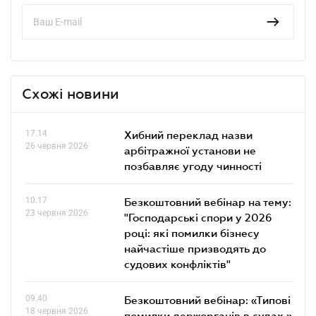
Схожі новини
17.14
Хибний переклад назви
26 червня 2026
арбітражної установи не
позбавляє угоду чинності
10.17
Безкоштовний вебінар на тему:
23 червня 2026
"Господарські спори у 2026
році: які помилки бізнесу
найчастіше призводять до
судових конфліктів"
09.40
Безкоштовний вебінар: «Типові
18 червня 2026
помилки держорганів в судах »