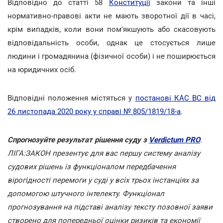
Відповідно до статті 58
Конституції
закони та інші
нормативно-правові акти не мають зворотної дії в часі,
крім випадків, коли вони пом'якшують або скасовують
відповідальність особи, однак це стосується лише
людини і громадянина (фізичної особи) і не поширюється
на юридичних осіб.
Відповідні положення містяться у
постанові КАС ВС від
26 листопада 2020 року у справі № 805/1819/18-а
.
Спрогнозуйте результат рішення суду з
Verdictum PRO
.
ЛІГА:ЗАКОН презентує для вас першу систему аналізу
судових рішень із функціоналом передбачення
вірогідності перемоги у суді у всіх трьох інстанціях за
допомогою штучного інтелекту. Функціонал
прогнозування на підставі аналізу тексту позовної заяви
створено для попередньої оцінки ризиків та економії