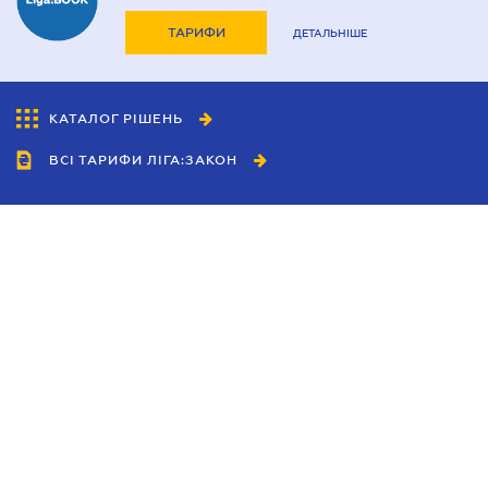
ТАРИФИ
ДЕТАЛЬНІШЕ
КАТАЛОГ РІШЕНЬ
ВСІ ТАРИФИ ЛІГА:ЗАКОН
Співробітництво
Агенти
Дилери
Політика конфіденційності
Умови використання сайту
Реклама
Блог
Новини компанії