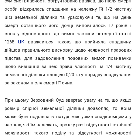
сумісної власності, обґрунтовано вважав, що після смерті
особи відкрилась спадщина на належну їй 1/2 частину
цієї земельної ділянки та ураховуючи те, що на день
смерті останнього його дочці виповнилось 17 років і
вона у відповідності до вимог частини четвертої статті
1268
ЦК
вважається такою, що прийняла спадщину,
дійшов правильного висновку щодо наявності правових
підстав для задоволення позовних вимог позивачки
щодо визнання за нею права власності на 1/4 частину
земельної ділянки площею 0,20 га у порядку спадкування
за законом після смерті її сина.
При цьому Верховний Суд звертає увагу на те, що якщо
розмір спірної земельної ділянки дозволяє, то вона
може бути поділена в натурі між усіма спадкоємцями у
частках, які їм належать, проте у разі відсутності технічної
можливості такого поділу та відсутності можливості