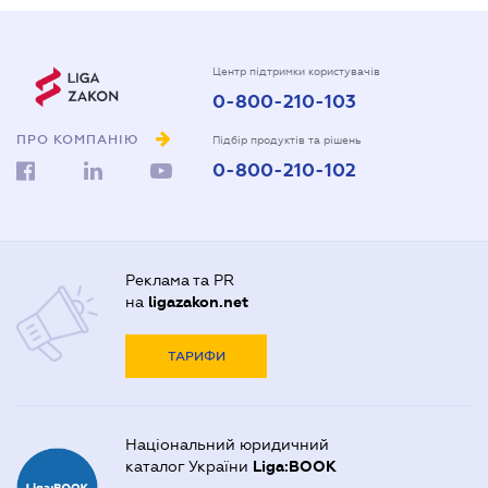
Центр підтримки користувачів
0-800-210-103
ПРО КОМПАНІЮ
Підбір продуктів та рішень
0-800-210-102
Реклама та PR
на
ligazakon.net
ТАРИФИ
Національний юридичний
каталог України
Liga:BOOK