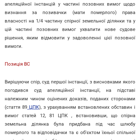
апеляційної інстанцій у частині позовних вимог щодо
визнання за позивачки (мати померлого) права
власності на 1/4 частину спірної земельної ділянки та у
цій частині позовних вимог ухвалити нове судове
рішення, яким відмовити у задоволенні цієї позовної
вимоги.
Позиція ВС
Вирішуючи спір, суд першої інстанції, з висновками якого
погодився суд апеляційної інстанції, на підставі
належним чином оцінених доказів, поданих сторонами
(стаття 89
ЦПК
), з урахуванням встановлених обставин і
вимог статей 12, 81 ЦПК , встановивши, що спірна
земельна ділянка була придбана під час шлюбу
померлого та відповідачки та є об'єктом їхньої спільної