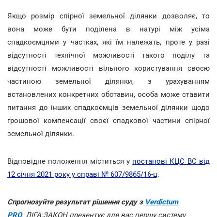
Якщо розмір спірної земельної ділянки дозволяє, то
вона може бути поділена в натурі між усіма
спадкоємцями у частках, які їм належать, проте у разі
відсутності технічної можливості такого поділу та
відсутності можливості вільного користування своєю
частиною земельної ділянки, з урахуванням
встановлених конкретних обставин, особа може ставити
питання до інших спадкоємців земельної ділянки щодо
грошової компенсації своєї спадкової частини спірної
земельної ділянки.
Відповідне положення міститься у
постанові КЦС ВС від
12 січня 2021 року у справі № 607/9865/16-ц
.
Спрогнозуйте результат рішення суду з
Verdictum
PRO
. ЛІГА:ЗАКОН презентує для вас першу систему