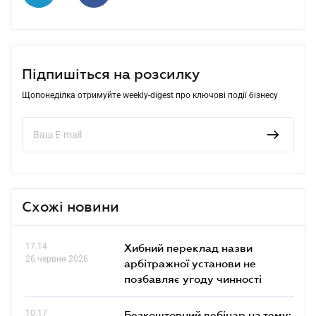
Підпишіться на розсилку
Щопонеділка отримуйте weekly-digest про ключові події бізнесу
Схожі новини
17.14
Хибний переклад назви
26 червня 2026
арбітражної установи не
позбавляє угоду чинності
10.17
Безкоштовний вебінар на тему: