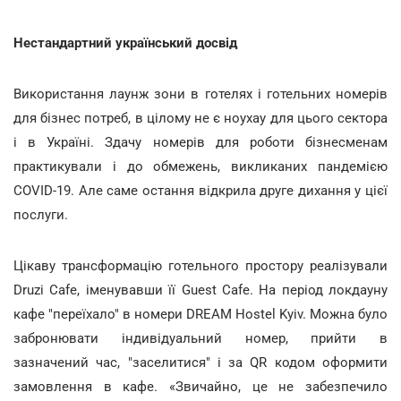
Нестандартний український досвід
Використання лаунж зони в готелях і готельних номерів
для бізнес потреб, в цілому не є ноухау для цього сектора
і в Україні. Здачу номерів для роботи бізнесменам
практикували і до обмежень, викликаних пандемією
COVID-19. Але саме остання відкрила друге дихання у цієї
послуги.
Цікаву трансформацію готельного простору реалізували
Druzi Cafe, іменувавши її Guest Cafe. На період локдауну
кафе "переїхало" в номери DREAM Hostel Kyiv. Можна було
забронювати індивідуальний номер, прийти в
зазначений час, "заселитися" і за QR кодом оформити
замовлення в кафе. «Звичайно, це не забезпечило