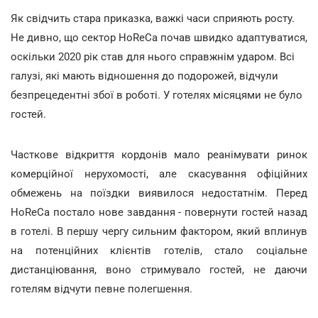
Як свідчить стара приказка, важкі часи сприяють росту.
Не дивно, що сектор HoReCa почав швидко адаптуватися,
оскільки 2020 рік став для нього справжнім ударом. Всі
галузі, які мають відношення до подорожей, відчули
безпрецедентні збої в роботі. У готелях місяцями не було
гостей.
Часткове відкриття кордонів мало реанімувати ринок
комерційної нерухомості, але скасування офіційних
обмежень на поїздки виявилося недостатнім. Перед
HoReCa постало нове завдання - повернути гостей назад
в готелі. В першу чергу сильним фактором, який вплинув
на потенційних клієнтів готелів, стало соціальне
дистанціювання, воно стримувало гостей, не даючи
готелям відчути певне полегшення.