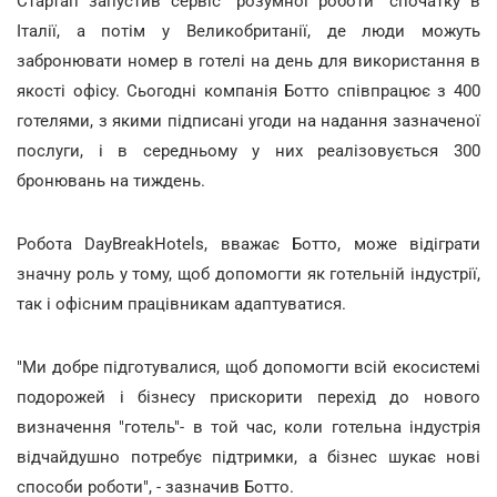
Стартап запустив сервіс "розумної роботи" спочатку в
Італії, а потім у Великобританії, де люди можуть
забронювати номер в готелі на день для використання в
якості офісу. Сьогодні компанія Ботто співпрацює з 400
готелями, з якими підписані угоди на надання зазначеної
послуги, і в середньому у них реалізовується 300
бронювань на тиждень.
Робота DayBreakHotels, вважає Ботто, може відіграти
значну роль у тому, щоб допомогти як готельній індустрії,
так і офісним працівникам адаптуватися.
"Ми добре підготувалися, щоб допомогти всій екосистемі
подорожей і бізнесу прискорити перехід до нового
визначення "готель"- в той час, коли готельна індустрія
відчайдушно потребує підтримки, а бізнес шукає нові
способи роботи", - зазначив Ботто.