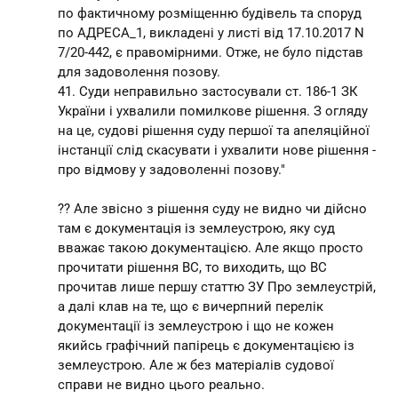
по фактичному розміщенню будівель та споруд
по АДРЕСА_1, викладені у листі від 17.10.2017 N
7/20-442, є правомірними. Отже, не було підстав
для задоволення позову.
41. Суди неправильно застосували ст. 186-1 ЗК
України і ухвалили помилкове рішення. З огляду
на це, судові рішення суду першої та апеляційної
інстанції слід скасувати і ухвалити нове рішення -
про відмову у задоволенні позову."
?? Але звісно з рішення суду не видно чи дійсно
там є документація із землеустрою, яку суд
вважає такою документацією. Але якщо просто
прочитати рішення ВС, то виходить, що ВС
прочитав лише першу статтю ЗУ Про землеустрій,
а далі клав на те, що є вичерпний перелік
документації із землеустрою і що не кожен
якийсь графічний папірець є документацією із
землеустрою. Але ж без матеріалів судової
справи не видно цього реально.