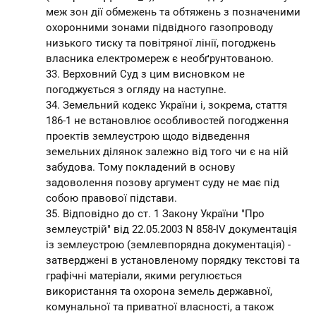
меж зон дії обмежень та обтяжень з позначеними
охоронними зонами підвідного газопроводу
низького тиску та повітряної лінії, погоджень
власника електромереж є необґрунтованою.
33. Верховний Суд з цим висновком не
погоджується з огляду на наступне.
34. Земельний кодекс України і, зокрема, стаття
186-1 не встановлює особливостей погодження
проектів землеустрою щодо відведення
земельних ділянок залежно від того чи є на ній
забудова. Тому покладений в основу
задоволення позову аргумент суду не має під
собою правової підстави.
35. Відповідно до ст. 1 Закону України "Про
землеустрій" від 22.05.2003 N 858-IV документація
із землеустрою (землевпорядна документація) -
затверджені в установленому порядку текстові та
графічні матеріали, якими регулюється
використання та охорона земель державної,
комунальної та приватної власності, а також