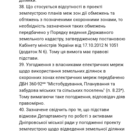
ділянки.
38. Що стосується відсутності в проекті
землеустрою планів меж зон дії обмежень та
обтяжень з позначеними охоронними зонами, то
необхідність зазначення таких обмежень
передбачено у Порядку ведення Державного
земельного кадастру, затвердженому постановою
Кабінету міністрів України від 17.10.2012 N 1051
(додаток N 6). Тому ця вимога має правові
підстави.
39. Узгодження з власниками електричних мереж
щодо використання земельних ділянок в
охоронних зонах електричних мереж передбачено
ДБН 360-92** "Містобудування, Планування та
забудова міських та сільських поселень" (п. 8.23*).
Тому вимагаючи таке погодження, відповідач діяв
правомірно.
40. Зазначене свідчить про те, що підстави
відмови Департаменту по роботі з активами
Дніпровської міської ради у погодженні проекту
землеустрою щодо відведення земельної ділянки