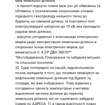
меж земельної ділянки;
- в проекті відсутні плани меж зон дії обмежень та
обтяжень з позначеними охоронними зонами
підвідного газопроводу низького тиску до
будівель на суміжній ділянці та повітряної лінії
електропередачі напругою до 10 кВ, яка проходить
уздовж межі ділянки;
- відсутнє узгодження з власниками електричних
мереж щодо використання земельних ділянок в
охоронних зонах електричних мереж, що
вимагається п. 8.23* ДБН 360-92**
"Містобудування, Планування та забудова міських
та сільських поселень".
32. Суди попередніх інстанцій, задовольняючи
позов, виходили з того, що позивач звернувся за
виділенням земельної ділянки під будівлі та
споруди, які вже побудовано. Тому відмова у
погодженні проекту землеустрою з мотивів
віднесення частини ділянки до переліку
земельних ділянок, які не підлягають забудові
(сквер по АДРЕСА_1), а також відсутності плану