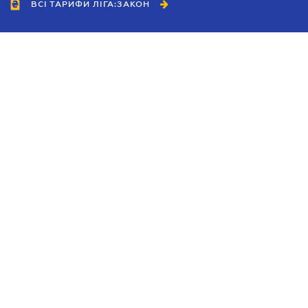
ВСІ ТАРИФИ ЛІГА:ЗАКОН
Співробітництво
Агенти
Дилери
Політика конфіденційності
Умови використання сайту
Реклама
Блог
Новини компанії
Керівництва
Каталоги компаній
Теми в центрі уваги
Підтримка та контакти