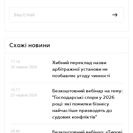
Схожі новини
17.14
Хибний переклад назви
26 червня 2026
арбітражної установи не
позбавляє угоду чинності
10.17
Безкоштовний вебінар на тему:
23 червня 2026
"Господарські спори у 2026
році: які помилки бізнесу
найчастіше призводять до
судових конфліктів"
09.40
Безкоштовний вебінар: «Типові