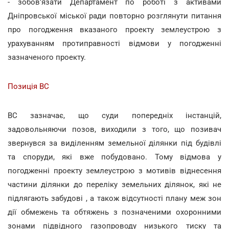
- зобов'язати Департамент по роботі з активами
Дніпровської міської ради повторно розглянути питання
про погодження вказаного проекту землеустрою з
урахуванням протиправності відмови у погодженні
зазначеного проекту.
Позиція ВС
ВС зазначає, що суди попередніх інстанцій,
задовольняючи позов, виходили з того, що позивач
звернувся за виділенням земельної ділянки під будівлі
та споруди, які вже побудовано. Тому відмова у
погодженні проекту землеустрою з мотивів віднесення
частини ділянки до переліку земельних ділянок, які не
підлягають забудові , а також відсутності плану меж зон
дії обмежень та обтяжень з позначеними охоронними
зонами підвідного газопроводу низького тиску та