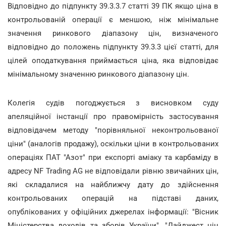
Відповідно до підпункту 39.3.3.7 статті 39 ПК якщо ціна в
контрольованій операції є меншою, ніж мінімальне
значення ринкового діапазону цін, визначеного
відповідно до положень підпункту 39.3.3 цієї статті, для
цілей оподаткування приймається ціна, яка відповідає
мінімальному значенню ринкового діапазону цін.
Колегія судів погоджується з висновком суду
апеляційної інстанції про правомірність застосування
відповідачем методу "порівняльної неконтрольованої
ціни" (аналогів продажу), оскільки ціни в контрольованих
операціях ПАТ "Азот" при експорті аміаку та карбаміду в
адресу NF Trading AG не відповідали рівню звичайних цін,
які складалися на найближчу дату до здійснення
контрольованих операцій на підставі даних,
опублікованих у офіційних джерелах інформації: "Вісник
Міністерства доходів та зборів України", "Дайджест цін