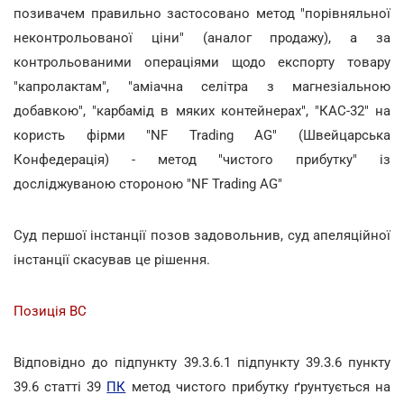
позивачем правильно застосовано метод "порівняльної
неконтрольованої ціни" (аналог продажу), а за
контрольованими операціями щодо експорту товару
"капролактам", "аміачна селітра з магнезіальною
добавкою", "карбамід в мяких контейнерах", "КАС-32" на
користь фірми "NF Trading AG" (Швейцарська
Конфедерація) - метод "чистого прибутку" із
досліджуваною стороною "NF Trading AG"
Суд першої інстанції позов задовольнив, суд апеляційної
інстанції скасував це рішення.
Позиція ВС
Відповідно до підпункту 39.3.6.1 підпункту 39.3.6 пункту
39.6 статті 39
ПК
метод чистого прибутку ґрунтується на