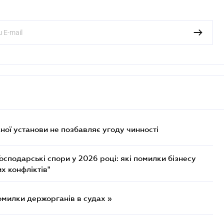
ої установи не позбавляє угоду чинності
осподарські спори у 2026 році: які помилки бізнесу
х конфліктів"
омилки держорганів в судах »