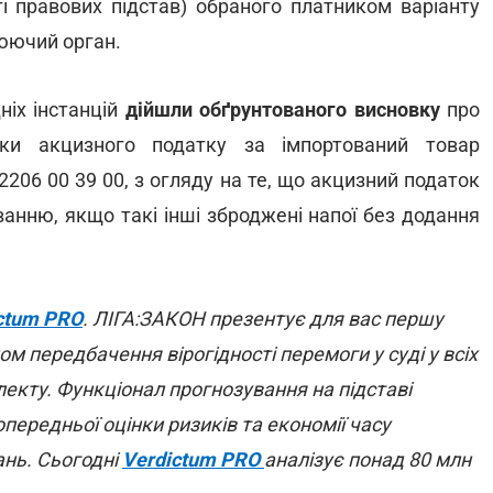
ті правових підстав) обраного платником варіанту
юючий орган.
ніх інстанцій
дійшли обґрунтованого висновку
про
?ки акцизного податку за імпортований товар
 2206 00 39 00, з огляду на те, що акцизний податок
уванню, якщо такі інші зброджені напої без додання
ctum PRO
. ЛІГА:ЗАКОН презентує для вас першу
ом передбачення вірогідності перемоги у суді у всіх
лекту. Функціонал прогнозування на підставі
опередньої оцінки ризиків та економії часу
ань. Сьогодні
Verdictum PRO
аналізує понад 80 млн