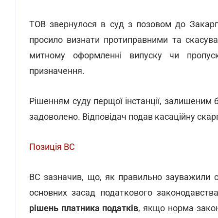
ТОВ звернулося в суд з позовом до Закарпа
просило визнати протиправними та скасуват
митному оформленні випуску чи пропуску
призначення.
Рішенням суду перщої інстанції, залишеним 
задоволено. Відповідач подав касаційну скарг
Позиція ВС
ВС зазначив, що, як правильно зауважили с
основних засад податкового законодавств
рішень платника податків
, якщо норма зако