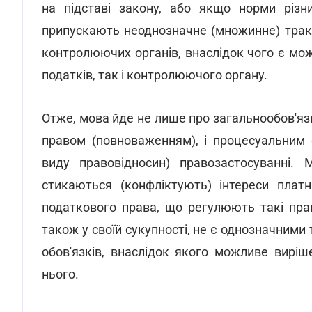
на підставі закону, або якщо норми різни
припускають неоднозначне (множинне) тракт
контролюючих органів, внаслідок чого є мо
податків, так і контролюючого органу.
Отже, мова йде не лише про загальнообов'язк
правом (повноваженням), і процесуальним 
виду правовідносин) правозастосуванні
стикаються (конфліктують) інтереси плат
податкового права, що регулюють такі прав
також у своїй сукупності, не є однозначними
обов'язків, внаслідок якого можливе виріш
нього.