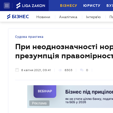
БІЗНЕСУ
ЮРИСТУ
БУ
БІЗНЕС
Новини
Аналітика
Інтерв'ю
П
Судова практика
При неоднозначності нор
презумпція правомірност
8 квітня 2021, 09:41
8303
0
Реклама