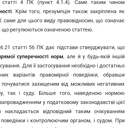
статті 4 ПК (пункт 4.1.4). Саме таким чином
ності
. Крім того, презумпція також закріплена як
ПК саме для цього виду правовідносин, що означає
в, що регулюються означеною статтею.
6.21 статті 56 ПК дає підстави стверджувати, що
прямої суперечності норм
, але й у будь-якій іншій
сування. Для її застосування необхідно і достатньо
их варіантів правомірної поведінки, обравши
є почуватися захищеним від можливих негативних
у, так і суду. Більше того, наведеною нормою
запровадженням у податковому законодавстві цієї
) накладається відповідний таким очікуванням
 поведінки і контролюючим органом, і судом. При