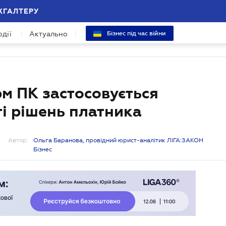
ХГАЛТЕРУ
одії
Актуально
Бізнес під час війни
м ПК застосовується
і рішень платника
Автор:
Ольга Баранова, провідний юрист-аналітик ЛІГА:ЗАКОН
Бізнес