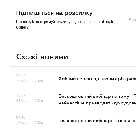
Підпишіться на розсилку
Щопонеділка отримуйте weekly-digest про ключові події
бізнесу
Схожі новини
17.14
Хибний переклад назви арбітражн
26 червня 2026
10.17
Безкоштовний вебінар на тему: "Г
23 червня 2026
найчастіше призводять до судови
09.40
Безкоштовний вебінар: «Типові п
18 червня 2026