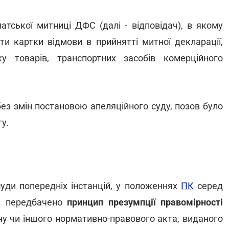
тської митниці ДФС (далі - відповідач), в якому
и картки відмови в прийнятті митної декларації,
 товарів, транспортних засобів комерційного
без змін постановою апеляційного суду, позов було
у.
уди попередніх інстанцій, у положеннях
ПК
серед
а передбачено
принцип презумпції правомірності
ну чи іншого нормативно-правового акта, виданого