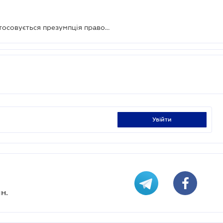
При неоднозначності норм ПК застосовується презумпція правомірності рішень платника
увійти
н.