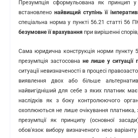
Презумпція сформульована як принцип у 
встановлено
найвищий ступінь її імператив
спеціальна норма у пункті 56.21 статті 56 
безумовне її врахування
при вирішенні спорі
Сама юридична конструкція норми пункту 5
презумпція застосовна
не лише у ситуації 
ситуації невизначеності в процесі правозасто
виявлення двох або більше альтернативн
найвигідніший для себе з яких платник ма
наслідків як з боку контролюючого орган
охоплюються не лише очікування платника, 
презумпції як принципу (основної засади
обов'язок вибору визначеного нею варіанту