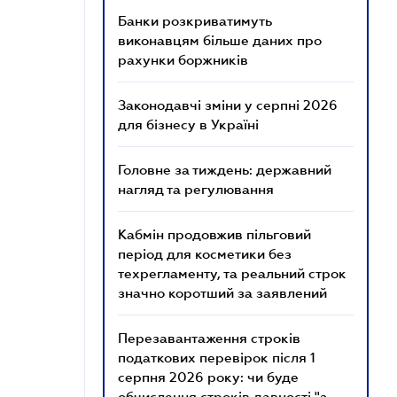
Банки розкриватимуть
виконавцям більше даних про
рахунки боржників
Законодавчі зміни у серпні 2026
для бізнесу в Україні
Головне за тиждень: державний
нагляд та регулювання
Кабмін продовжив пільговий
період для косметики без
техрегламенту, та реальний строк
значно коротший за заявлений
Перезавантаження строків
податкових перевірок після 1
серпня 2026 року: чи буде
обчислення строків давності "з