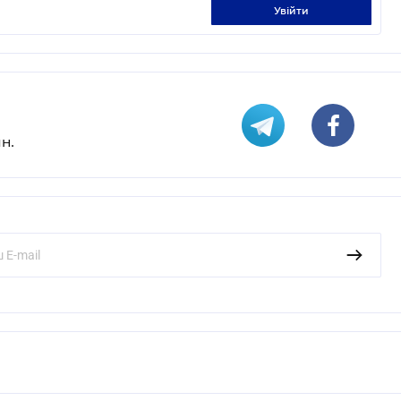
увійти
н.