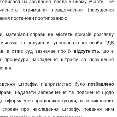
з'явилася на засідання, взяла у ньому участь і не
часність отримання повідомлення (порушення
знання постанови протиправною.
ій, матеріали справи
не містять
доказів розгляду
озивача та залучення уповноваженої особи ТДВ
ав, а отже суд зазначає про їх
відсутність
, що є
 процедури накладення штрафу за порушення
лення.
адення штрафів, підприємство було
позбавлено
прави, надавати заперечення та пояснення щодо
до оформлення працівників (угоди, акти виконаних
і справи про накладення штрафу, подання ним