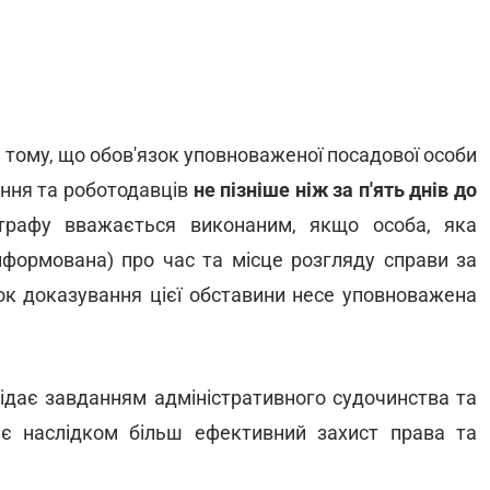
 тому, що обов'язок уповноваженої посадової особи
ання та роботодавців
не пізніше ніж за п'ять днів до
рафу вважається виконаним, якщо особа, яка
інформована) про час та місце розгляду справи за
зок доказування цієї обставини несе уповноважена
ідає завданням адміністративного судочинства та
ає наслідком більш ефективний захист права та