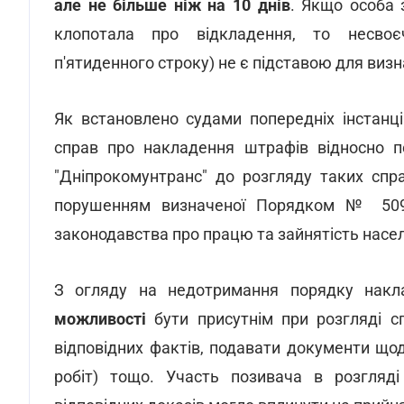
але не більше ніж на 10 днів
. Якщо особа 
клопотала про відкладення, то несвоє
п'ятиденного строку) не є підставою для ви
Як встановлено судами попередніх інстанц
справ про накладення штрафів відносно п
"Дніпрокомунтранс" до розгляду таких спр
порушенням визначеної Порядком № 509
законодавства про працю та зайнятість насе
З огляду на недотримання порядку накл
можливості
бути присутнім при розгляді с
відповідних фактів, подавати документи що
робіт) тощо. Участь позивача в розгляд