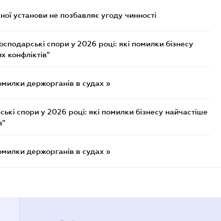
ої установи не позбавляє угоду чинності
осподарські спори у 2026 році: які помилки бізнесу
х конфліктів"
омилки держорганів в судах »
ькі спори у 2026 році: які помилки бізнесу найчастіше
в"
омилки держорганів в судах »