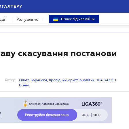
ХГАЛТЕРУ
одії
Актуально
Бізнес під час війни
таву скасування постанови
Автор:
Ольга Баранова, провідний юрист-аналітик ЛІГА:ЗАКОН
Бізнес