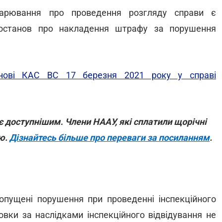
дарювання про проведення розгляду справи є
постанов про накладення штрафу за порушення
анові КАС ВС 17 березня 2021 року у справі
 доступнішим. Члени НААУ, які сплатили щорічні
ою.
Дізнайтесь більше про переваги за посиланням
.
опущені порушення при проведенні інспекційного
овки за наслідками інспекційного відвідування не