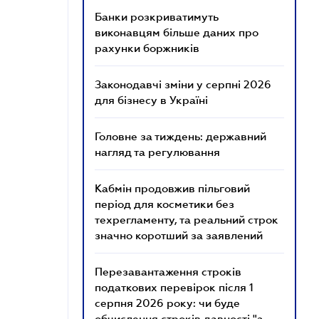
Банки розкриватимуть
виконавцям більше даних про
рахунки боржників
Законодавчі зміни у серпні 2026
для бізнесу в Україні
Головне за тиждень: державний
нагляд та регулювання
Кабмін продовжив пільговий
період для косметики без
техрегламенту, та реальний строк
значно коротший за заявлений
Перезавантаження строків
податкових перевірок після 1
серпня 2026 року: чи буде
обчислення строків давності "з