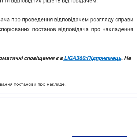
яття відповідних рішень відповідачем.
ача про проведення відповідачем розгляду справи
спорюваних постанов відповідача про накладення
оматичні сповіщення є в
LIGA360:Підприємець
. Не
Суд вказав ще одну підставу скасування постанови про накладення штрафу