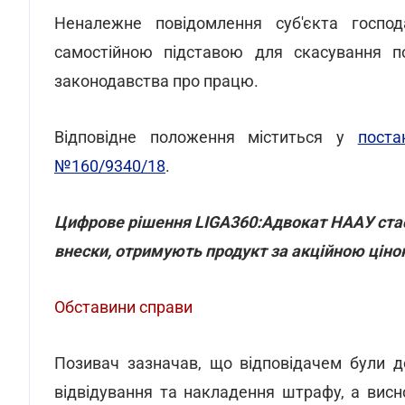
Неналежне повідомлення суб'єкта госпо
самостійною підставою для скасування 
законодавства про працю.
Відповідне положення міститься у
пост
№160/9340/18
.
Цифрове рішення LIGA360:Адвокат НААУ стає
внески, отримують продукт за акційною цін
Обставини справи
Позивач зазначав, що відповідачем були д
відвідування та накладення штрафу, а висн