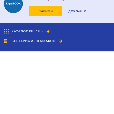
ТАРИФИ
ДЕТАЛЬНІШЕ
КАТАЛОГ РІШЕНЬ
ВСІ ТАРИФИ ЛІГА:ЗАКОН
Співробітництво
Агенти
Дилери
Політика конфіденційності
Умови використання сайту
Реклама
Блог
Новини компанії