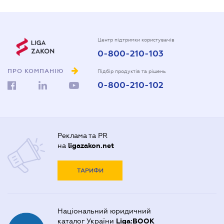
Центр підтримки користувачів
0-800-210-103
ПРО КОМПАНІЮ
Підбір продуктів та рішень
0-800-210-102
Реклама та PR
на
ligazakon.net
ТАРИФИ
Національний юридичний
каталог України
Liga:BOOK