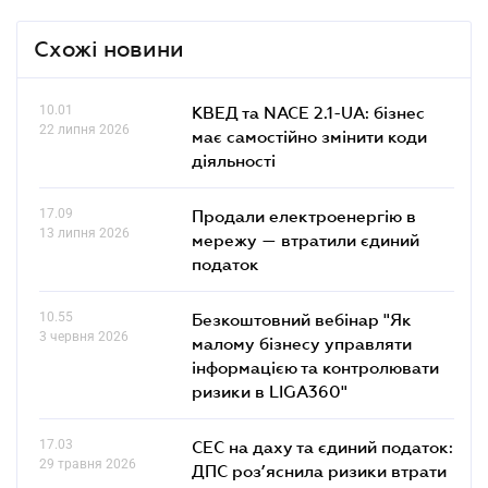
Схожі новини
10.01
КВЕД та NACE 2.1-UA: бізнес
22 липня 2026
має самостійно змінити коди
діяльності
17.09
Продали електроенергію в
13 липня 2026
мережу — втратили єдиний
податок
10.55
Безкоштовний вебінар "Як
3 червня 2026
малому бізнесу управляти
інформацією та контролювати
ризики в LIGA360"
17.03
СЕС на даху та єдиний податок:
29 травня 2026
ДПС роз’яснила ризики втрати