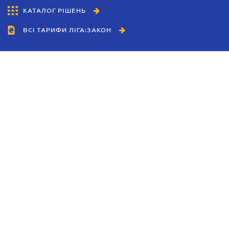
КАТАЛОГ РІШЕНЬ
ВСІ ТАРИФИ ЛІГА:ЗАКОН
Співробітництво
Агенти
Дилери
Політика конфіденційності
Умови використання сайту
Реклама
Блог
Новини компанії
Керівництва
Каталоги компаній
Теми в центрі уваги