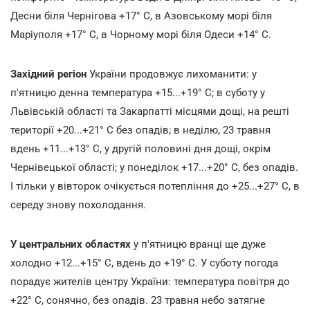
Десни біля Чернігова +17° С, в Азовському морі біля
Маріуполя +17° С, в Чорному морі біля Одеси +14° С.
Західний регіон
України продовжує лихоманити: у
п'ятницю денна температура +15...+19° С; в суботу у
Львівській області та Закарпатті місцями дощі, на решті
території +20...+21° С без опадів; в неділю, 23 травня
вдень +11...+13° С, у другій половині дня дощі, окрім
Чернівецької області; у понеділок +17...+20° С, без опадів.
І тільки у вівторок очікується потепління до +25...+27° С, в
середу знову похолодання.
У центральних областях
у п'ятницю вранці ще дуже
холодно +12...+15° С, вдень до +19° С. У суботу погода
порадує жителів центру України: температура повітря до
+22° С, сонячно, без опадів. 23 травня небо затягне