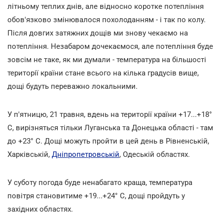
літньому теплих днів, але відносно коротке потепління
обов'язково змінювалося похолоданням - і так по колу.
Після довгих затяжних дощів ми знову чекаємо на
потепління. Незабаром дочекаємося, але потепління буде
зовсім не таке, як ми думали - температура на більшості
території країни стане всього на кілька градусів вище,
дощі будуть переважно локальними.
У п'ятницю, 21 травня, вдень на території країни +17...+18°
С, вирізняться тільки Луганська та Донецька області - там
до +23° С. Дощі можуть пройти в цей день в Рівненській,
Харківській,
Дніпропетровській
, Одеській областях.
У суботу погода буде ненабагато краща, температура
повітря становитиме +19...+24° С, дощі пройдуть у
західних областях.