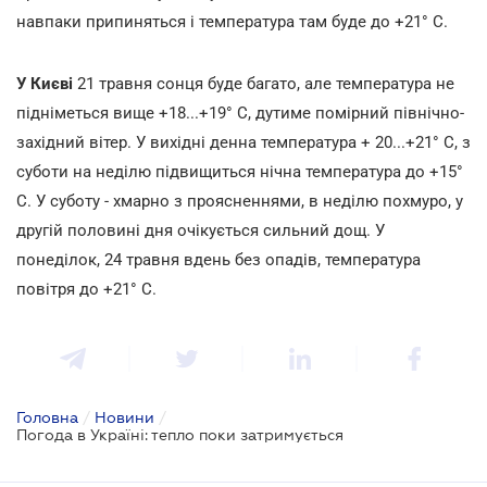
навпаки припиняться і температура там буде до +21° С.
У Києві
21 травня сонця буде багато, але температура не
підніметься вище +18...+19° С, дутиме помірний північно-
західний вітер. У вихідні денна температура + 20...+21° С, з
суботи на неділю підвищиться нічна температура до +15°
С. У суботу - хмарно з проясненнями, в неділю похмуро, у
другій половині дня очікується сильний дощ. У
понеділок, 24 травня вдень без опадів, температура
повітря до +21° С.
Головна
/
Новини
/
Погода в Україні: тепло поки затримується