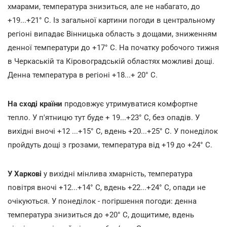
хмарами, температура знизиться, але не набагато, до
+19...+21° С. Із загальної картини погоди в центральному
регіоні випадає Вінницька область з дощами, зниженням
денної температури до +17° С. На початку робочого тижня
в Черкаській та Кіровоградській областях можливі дощі.
Денна температура в регіоні +18...+ 20° С.
На сході країни
продовжує утримуватися комфортне
тепло. У п'ятницю тут буде + 19...+23° С, без опадів. У
вихідні вночі +12 ...+15° С, вдень +20...+25° С. У понеділок
пройдуть дощі з грозами, температура від +19 до +24° С.
У Харкові
у вихідні мінлива хмарність, температура
повітря вночі +12...+14° С, вдень +22...+24° С, опади не
очікуються. У понеділок - погіршення погоди: денна
температура знизиться до +20° С, дощитиме, вдень