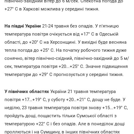
північно-західний вітер до 6 м/сек. Спекотна погода до
+27° С в Харкові можлива у середині тижня.
На півдні України
21-24 травня без опадів. У п'ятницю
температура повітря очікується від +17° С в Одеській
області, до +20° С на Херсонщині. У вихідні буде весняна
тепла погода до +25° С. На початку робочого тижня дуже
сонячно, вітер північно-східний, північно-західний до 5 м/
сек, температура повітря +20...+25° С. Значне підвищення
температури до +29° С прогнозується у середині тижня.
У північних областях
України 21 травня температура
повітря +17…+19° С, у суботу +20…+21° С, дощу не буде. У
неділю, 23 травня температура повітря знову +15...+19° С,
пройдуть дощі, пощастить тільки Сумської області з
температурою +22° С і без опадів. Але в понеділок дощі
проллються і на Сумщину, в інших північних областях