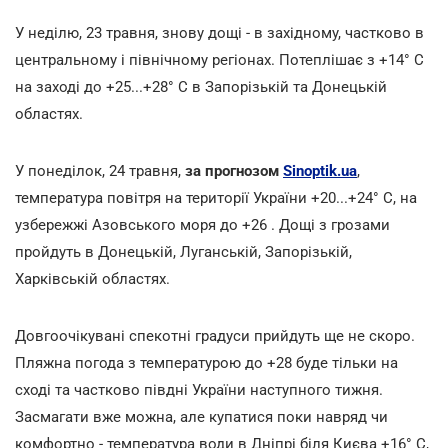
У неділю, 23 травня, знову дощі - в західному, частково в
центральному і північному регіонах. Потеплішає з +14° С
на заході до +25...+28° С в Запорізькій та Донецькій
областях.
У понеділок, 24 травня,
за прогнозом
Sinoptik.ua
,
температура повітря на території України +20...+24° С, на
узбережжі Азовського моря до +26 . Дощі з грозами
пройдуть в Донецькій, Луганській, Запорізькій,
Харківській областях.
Довгоочікувані спекотні градуси прийдуть ще не скоро.
Пляжна погода з температурою до +28 буде тільки на
сході та частково півдні України наступного тижня.
Засмагати вже можна, але купатися поки навряд чи
комфортно - температура води в Дніпрі біля Києва +16° С,