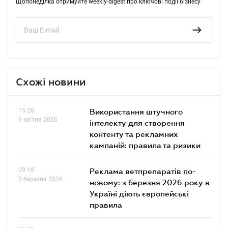
Щопонеділка отримуйте weekly-digest про ключові події бізнесу
Схожі новини
15.28
Використання штучного
9 квітня 2026
інтелекту для створення
контенту та рекламних
кампаній: правила та ризики
09.18
Реклама ветпрепаратів по-
3 березня 2026
новому: з березня 2026 року в
Україні діють європейські
правила