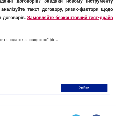
данні договорів? Завдяки новому інструменту
аналізуйте текст договору, ризик-фактори щодо
 договорів.
Замовляйте безкоштовний тест-драйв
У яких випадках підприємець сплатить податок з поворотної фінансової допомоги
увійти