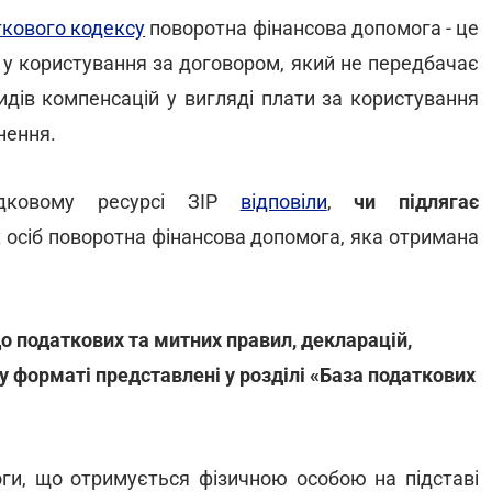
кового кодексу
поворотна фінансова допомога - це
 у користування за договором, який не передбачає
идів компенсацій у вигляді плати за користування
нення.
відковому ресурсі ЗІР
відповіли
,
чи підлягає
 осіб поворотна фінансова допомога, яка отримана
о податкових та митних правил, декларацій,
му форматі представлені у розділі «База податкових
оги, що отримується фізичною особою на підставі