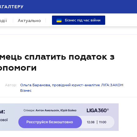
ХГАЛТЕРУ
одії
Актуально
Бізнес під час війни
мець сплатить податок з
допомоги
Автор:
Ольга Баранова, провідний юрист-аналітик ЛІГА:ЗАКОН
Бізнес