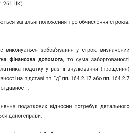
. 261 ЦК).
ються загальні положення про обчислення строків,
 виконується зобов'язання у строк, визначений
на фінансова допомога
, то сума заборгованості
латника податку у разі її анулювання (прощення)
сті на підставі пп. "д" пп. 164.2.17 або пп. 164.2.7
ої давності.
нення податкових відносин потребує детального
ься даної справи.