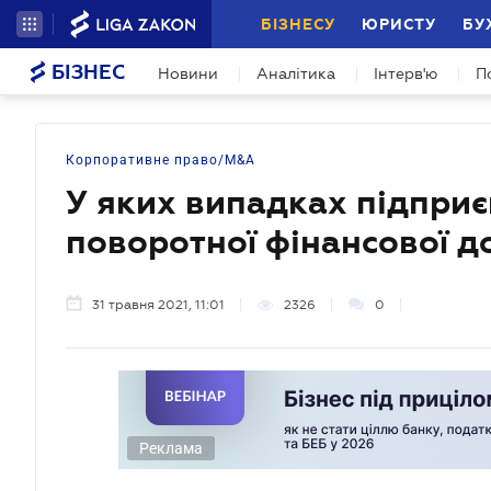
БІЗНЕСУ
ЮРИСТУ
БУ
БІЗНЕС
Новини
Аналітика
Інтерв'ю
П
Корпоративне право/M&A
У яких випадках підприє
поворотної фінансової 
31 травня 2021, 11:01
2326
0
Реклама