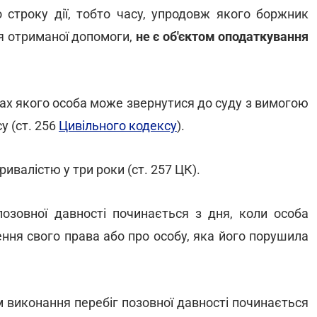
 строку дії, тобто часу, упродовж якого боржник
я отриманої допомоги,
не є об'єктом оподаткування
жах якого особа може звернутися до суду з вимогою
у (ст. 256
Цивільного кодексу
).
ивалістю у три роки (ст. 257 ЦК).
позовної давності починається з дня, коли особа
ння свого права або про особу, яка його порушила
м виконання перебіг позовної давності починається