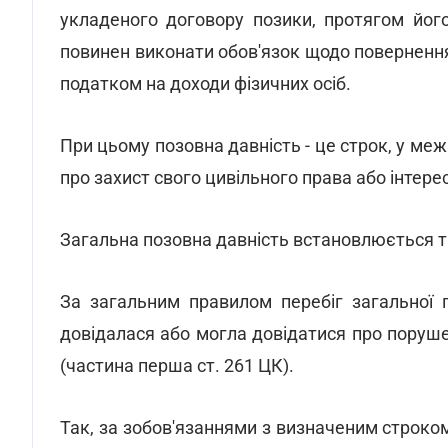
укладеного договору позики, протягом його
повинен виконати обов'язок щодо поверненн
податком на доходи фізичних осіб.
При цьому позовна давність - це строк, у ме
про захист свого цивільного права або інтерес
Загальна позовна давність встановлюється тр
За загальним правилом перебіг загальної 
довідалася або могла довідатися про поруше
(частина перша ст. 261 ЦК).
Так, за зобов'язаннями з визначеним строко