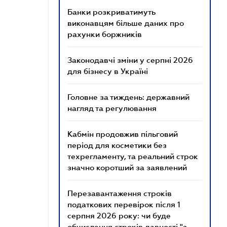
Банки розкриватимуть
виконавцям більше даних про
рахунки боржників
Законодавчі зміни у серпні 2026
для бізнесу в Україні
Головне за тиждень: державний
нагляд та регулювання
Кабмін продовжив пільговий
період для косметики без
техрегламенту, та реальний строк
значно коротший за заявлений
Перезавантаження строків
податкових перевірок після 1
серпня 2026 року: чи буде
обчислення строків давності "з