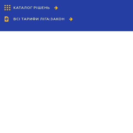
КАТАЛОГ РІШЕНЬ
ВСІ ТАРИФИ ЛІГА:ЗАКОН
Співробітництво
Агенти
Дилери
Політика конфіденційності
Умови використання сайту
Реклама
Блог
Новини компанії
Керівництва
Каталоги компаній
Теми в центрі уваги