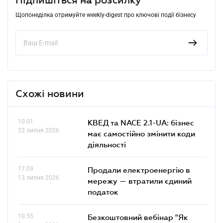
Щопонеділка отримуйте weekly-digest про ключові події бізнесу
Схожі новини
10.01
КВЕД та NACE 2.1-UA: бізнес
22 липня 2026
має самостійно змінити коди
діяльності
17.09
Продали електроенергію в
13 липня 2026
мережу — втратили єдиний
податок
10.55
Безкоштовний вебінар "Як