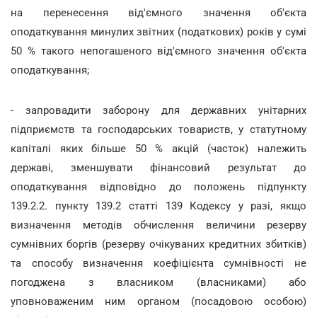
на перенесення від'ємного значення об'єкта
оподаткування минулих звітних (податкових) років у сумі
50 % такого непогашеного від'ємного значення об'єкта
оподаткування;
- запровадити заборону для державних унітарних
підприємств та господарських товариств, у статутному
капіталі яких більше 50 % акцій (часток) належить
державі, зменшувати фінансовий результат до
оподаткування відповідно до положень підпункту
139.2.2. пункту 139.2 статті 139 Кодексу у разі, якщо
визначення методів обчислення величини резерву
сумнівних боргів (резерву очікуваних кредитних збитків)
та способу визначення коефіцієнта сумнівності не
погоджена з власником (власниками) або
уповноваженим ним органом (посадовою особою)