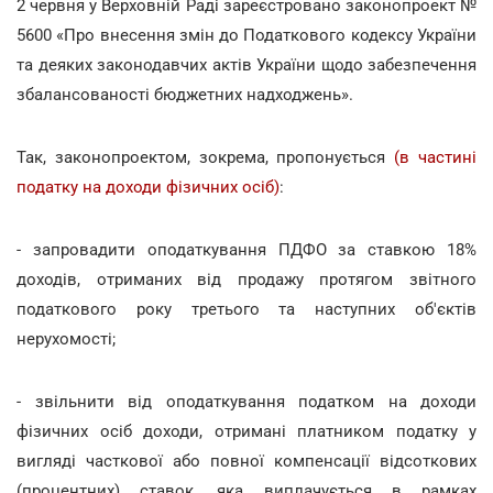
2 червня у Верховній Раді зареєстровано законопроект №
5600 «Про внесення змін до Податкового кодексу України
та деяких законодавчих актів України щодо забезпечення
збалансованості бюджетних надходжень».
Так, законопроектом, зокрема, пропонується
(в частині
податку на доходи фізичних осіб)
:
- запровадити оподаткування ПДФО за ставкою 18%
доходів, отриманих від продажу протягом звітного
податкового року третього та наступних об'єктів
нерухомості;
- звільнити від оподаткування податком на доходи
фізичних осіб доходи, отримані платником податку у
вигляді часткової або повної компенсації відсоткових
(процентних) ставок, яка виплачується в рамках