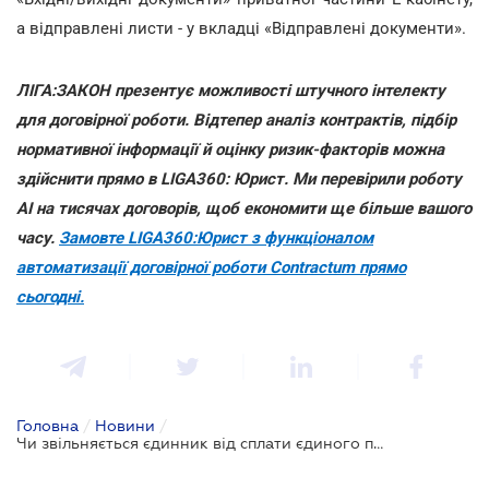
а відправлені листи - у вкладці «Відправлені документи».
ЛІГА:ЗАКОН презентує можливості штучного інтелекту
для договірної роботи. Відтепер аналіз контрактів, підбір
нормативної інформації й оцінку ризик-факторів можна
здійснити прямо в LIGA360: Юрист. Ми перевірили роботу
AI на тисячах договорів, щоб економити ще більше вашого
часу.
Замовте LIGA360:Юрист з функціоналом
автоматизації договірної роботи Contractum прямо
сьогодні.
Головна
/
Новини
/
Чи звільняється єдинник від сплати єдиного податку, перебуваючи у відпустці