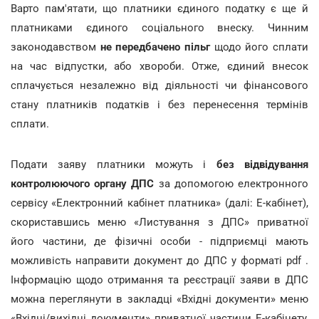
Варто пам'ятати, що платники єдиного податку є ще й
платниками єдиного соціального внеску. Чинним
законодавством
не передбачено пільг
щодо його сплати
на час відпустки, або хвороби. Отже, єдиний внесок
сплачується незалежно від діяльності чи фінансового
стану платників податків і без перенесення термінів
сплати.
Подати заяву платники можуть і
без відвідування
контролюючого органу ДПС
за допомогою електронного
сервісу «Електронний кабінет платника» (далі: Е-кабінет),
скориставшись меню «Листування з ДПС» приватної
його частини, де фізичні особи - підприємці мають
можливість направити документ до ДПС у форматі pdf .
Інформацію щодо отримання та реєстрації заяви в ДПС
можна переглянути в закладці «Вхідні документи» меню
«Вхідні/вихідні документи» приватної частини Е-кабінету,