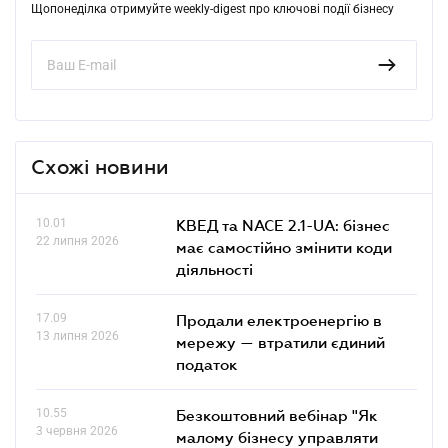
Щопонеділка отримуйте weekly-digest про ключові події бізнесу
Схожі новини
10.01
КВЕД та NACE 2.1-UA: бізнес
22 липня 2026
має самостійно змінити коди
діяльності
17.09
Продали електроенергію в
13 липня 2026
мережу — втратили єдиний
податок
10.55
Безкоштовний вебінар "Як
3 червня 2026
малому бізнесу управляти