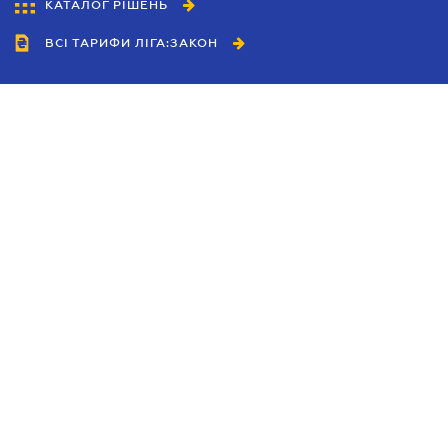
КАТАЛОГ РІШЕНЬ
ВСІ ТАРИФИ ЛІГА:ЗАКОН
Співробітництво
Агенти
Дилери
Політика конфіденційності
Умови використання сайту
Реклама
Блог
Новини компанії
Керівництва
Каталоги компаній
Теми в центрі уваги