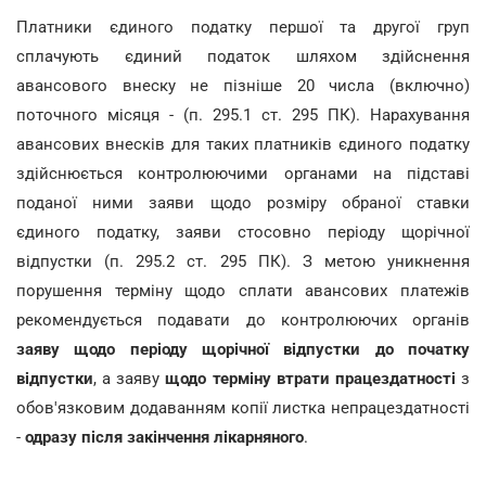
Платники єдиного податку першої та другої груп
сплачують єдиний податок шляхом здійснення
авансового внеску не пізніше 20 числа (включно)
поточного місяця - (п. 295.1 ст. 295 ПК). Нарахування
авансових внесків для таких платників єдиного податку
здійснюється контролюючими органами на підставі
поданої ними заяви щодо розміру обраної ставки
єдиного податку, заяви стосовно періоду щорічної
відпустки (п. 295.2 ст. 295 ПК). З метою уникнення
порушення терміну щодо сплати авансових платежів
рекомендується подавати до контролюючих органів
заяву щодо періоду щорічної відпустки до початку
відпустки
, а заяву
щодо терміну втрати працездатності
з
обов'язковим додаванням копії листка непрацездатності
-
одразу після закінчення лікарняного
.