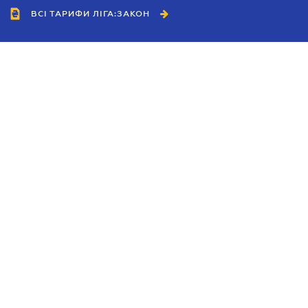
ВСІ ТАРИФИ ЛІГА:ЗАКОН
Співробітництво
Агенти
Дилери
Політика конфіденційності
Умови використання сайту
Реклама
Блог
Новини компанії
Керівництва
Каталоги компаній
Теми в центрі уваги
Підтримка та контакти