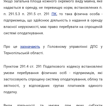
Якщо загальна площа кожного окремого виду майна, яке
надається в оренду, не перевищує норм, встановлених п.
п. 291.5.3 п. 291.5 ст. 291
ПК
, то така фізична особа -
підприємець, що здійснює діяльність з надання в оренду
власної нерухомості, має право перебувати на спрощеній
системі оподаткування.
Про це
зазначають
у Головному управлінні ДПС у
Тернопільській області.
Пунктом 291.4 ст. 291 Податкового кодексу встановлені
умови перебування фізичних осіб - підприємців, які
застосовують спрощену систему оподаткування, обліку та
звітності, у відповідних групах платників єдиного
податку.
Види діяльності та умови, при яких суб'єкти