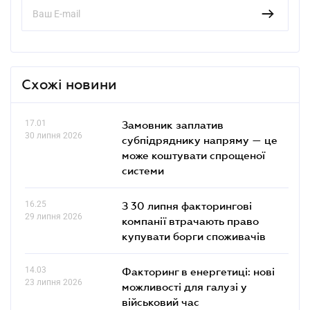
Схожі новини
17.01
Замовник заплатив
30 липня 2026
субпідряднику напряму — це
може коштувати спрощеної
системи
16.25
З 30 липня факторингові
29 липня 2026
компанії втрачають право
купувати борги споживачів
14.03
Факторинг в енергетиці: нові
23 липня 2026
можливості для галузі у
військовий час