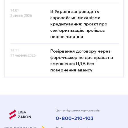
14.01
В Україні запровадять
2 липня 2026
європейські механізми
кредитування: проєкт про
сек'юритизацію пройшов
перше читання
11.11
Розірвання договору через
11 червня 2026
форс-мажор не дає права на
зменшення ПДВ без
повернення авансу
Центр підтримки користувачів
0-800-210-103