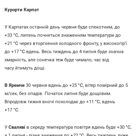
Курорти Карпат
У Карпатах останній день червня буде спекотним, до
+33
°С
, липень почнеться зниженням температури до
+21
°С
через вторгнення холодного фронту, у високогір'ї
до +17
°С
вдень. Весь тиждень до 4 липня буде значна
хмарність, але сонечка теж буде чимало, час від
часу йтимуть дощі.
В Яремче
30 червня вдень до +25
°С
, вітер помірний до 5
м/сек, без опадів. Початок липня буде дощовим.
Впродовж тижня вночі похолодає до +11
°С
, вдень
+17
°С
.
У
Сваляві
в середу температура повітря вдень буде +30
°С
,
а 1 липня - різке зниження до +22
°С
. Весь тиждень дуже