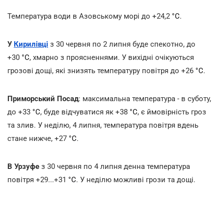
Температура води в Азовському морі до +24,2
°С
.
У
Кирилівці
з 30 червня по 2 липня буде спекотно, до
+30
°С
, хмарно з проясненнями. У вихідні очікуються
грозові дощі, які знизять температуру повітря до +26
°С
.
Приморський Посад
: максимальна температура - в суботу,
до +33
°С
, буде відчуватися як +38
°С
, є ймовірність гроз
та злив. У неділю, 4 липня, температура повітря вдень
стане нижче, +27
°С
.
В Урзуфе
з 30 червня по 4 липня денна температура
повітря +29...+31
°С
. У неділю можливі грози та дощі.