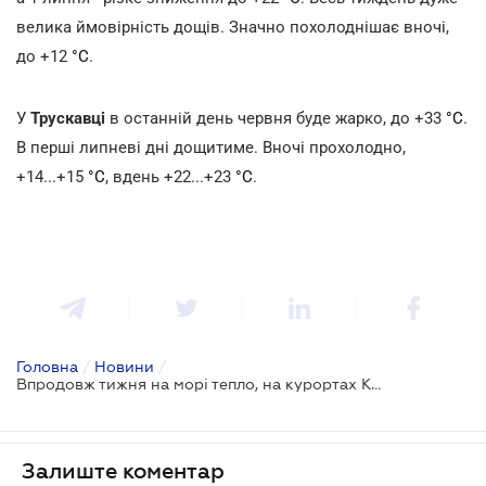
велика ймовірність дощів. Значно похолоднішає вночі,
до +12
°С
.
У
Трускавці
в останній день червня буде жарко, до +33
°С
.
В перші липневі дні дощитиме. Вночі прохолодно,
+14...+15
°С
, вдень +22...+23
°С
.
Головна
/
Новини
/
Впродовж тижня на морі тепло, на курортах Карпат дощитиме
Залиште коментар