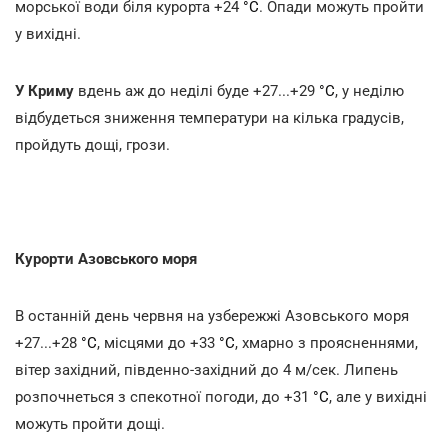
морської води біля курорта +24
°С
. Опади можуть пройти
у вихідні.
У Криму
вдень аж до неділі буде +27...+29
°С
, у неділю
відбудеться зниження температури на кілька градусів,
пройдуть дощі, грози.
Курорти Азовського моря
В останній день червня на узбережжі Азовського моря
+27...+28
°С
, місцями до +33
°С
, хмарно з проясненнями,
вітер західний, південно-західний до 4 м/сек. Липень
розпочнеться з спекотної погоди, до +31
°С
, але у вихідні
можуть пройти дощі.