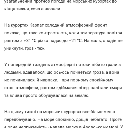
узагальнений прогноз погоди на морських курортах до
кінця тижня, хоча є нюанси.
На курортах Карпат холодний атмосферний фронт
покаже, що таке контрастність, коли температура повітря
раптом з +31
°С
різко падає до +21
°С
. На жаль, опадів не
уникнути, гроз - теж.
У попередній тиждень атмосферні потоки нібито грали з
людьми, здавалося, що ось-ось почнеться гроза, а вона
не починалася, й навпаки, - при повному спокійному
стані атмосфери, раптом здіймався вітер, налітали хмари
та злива просто обрушувалася на землю.
На цьому тижні на морських курортах все більш-менш
передбачувано. На море спокійно, дощів небагато. Проте
є одна неприємність - навала медуз в Азовському морі. У