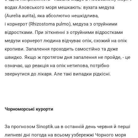
водах Азовського моря мешкають: вухата медуза
(Aurelia aurita), яка абсолютно нешкідлива,
і корнерот (Rhizostoma pulmo), медуза з отруйними
відростками. При зіткненні з отруйними відростками
медузи корнерот людина відчуває опік, схожий на опік
кропиви. Запалення проходить самостійно та дуже
швидко. Якщо ж протягом дня запалення не пройде, - це
означає, що реакція на опік нетипова, потрібно
звернутися до лікаря. Але такі випадки рідкісні.
Чорноморські курорти
За прогнозом Sinoptik.ua в останній день червня й перші
липневі дні погода на всьому узбережжі Чорного моря