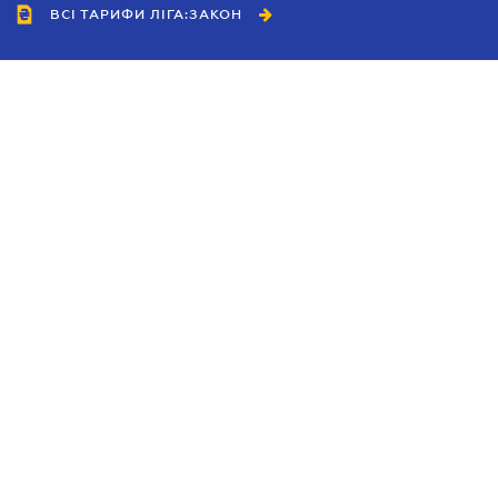
ВСІ ТАРИФИ ЛІГА:ЗАКОН
Співробітництво
Агенти
Дилери
Політика конфіденційності
Умови використання сайту
Реклама
Блог
Новини компанії
Керівництва
Каталоги компаній
Теми в центрі уваги
Підтримка та контакти