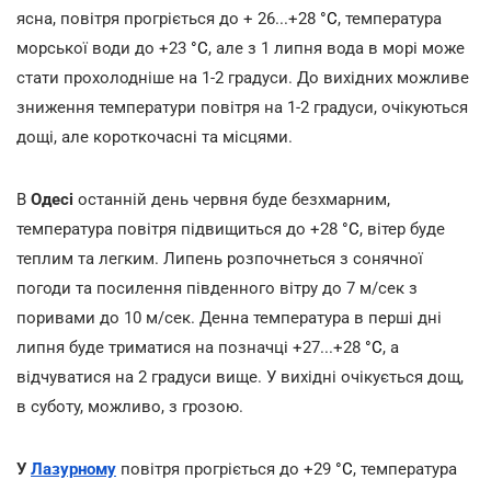
ясна, повітря прогріється до + 26...+28
°С
, температура
морської води до +23
°С
, але з 1 липня вода в морі може
стати прохолодніше на 1-2 градуси. До вихідних можливе
зниження температури повітря на 1-2 градуси, очікуються
дощі, але короткочасні та місцями.
В
Одесі
останній день червня буде безхмарним,
температура повітря підвищиться до +28
°С
, вітер буде
теплим та легким. Липень розпочнеться з сонячної
погоди та посилення південного вітру до 7 м/сек з
поривами до 10 м/сек. Денна температура в перші дні
липня буде триматися на позначці +27...+28
°С
, а
відчуватися на 2 градуси вище. У вихідні очікується дощ,
в суботу, можливо, з грозою.
У
Лазурному
повітря прогріється до +29
°С
, температура