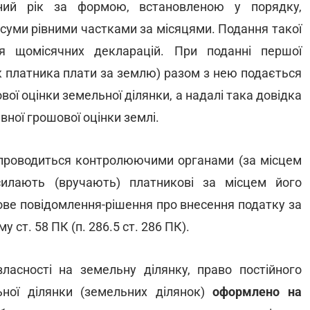
ний рік за формою, встановленою у порядку,
 суми рівними частками за місяцями. Подання такої
ня щомісячних декларацій. При поданні першої
як платника плати за землю) разом з нею подається
вої оцінки земельної ділянки, а надалі така довідка
вної грошової оцінки землі.
проводиться контролюючими органами (за місцем
силають (вручають) платникові за місцем його
ве повідомлення-рішення про внесення податку за
ст. 58 ПК (п. 286.5 ст. 286 ПК).
асності на земельну ділянку, право постійного
ної ділянки (земельних ділянок)
оформлено на