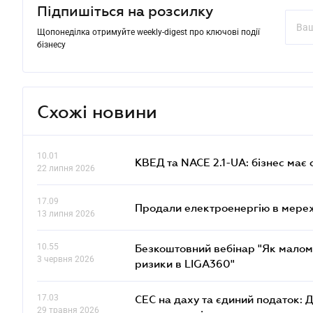
Підпишіться на розсилку
Щопонеділка отримуйте weekly-digest про ключові події
бізнесу
Схожі новини
10.01
КВЕД та NACE 2.1-UA: бізнес має 
22 липня 2026
17.09
Продали електроенергію в мере
13 липня 2026
10.55
Безкоштовний вебінар "Як малом
3 червня 2026
ризики в LIGA360"
17.03
СЕС на даху та єдиний податок: 
29 травня 2026