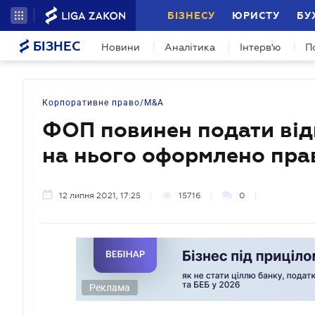
БІЗНЕСУ
ЮРИСТУ
БУ
БІЗНЕС
Новини
Аналітика
Інтерв'ю
П
Корпоративне право/M&A
ФОП повинен подати від
на нього оформлено прав
12 липня 2021, 17:25
15716
0
Реклама