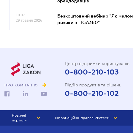
орендодавців
10.07
Безкоштовний вебінар "Як малом
29 травня 2026
ризики в LIGA360"
Центр підтримки користувачів
0-800-210-103
Підбір продуктів та рішень
ПРО КОМПАНІЮ
0-800-210-102
Новинні
Інформаційно-правові системи
портали
ЮРЛІГА
Право України