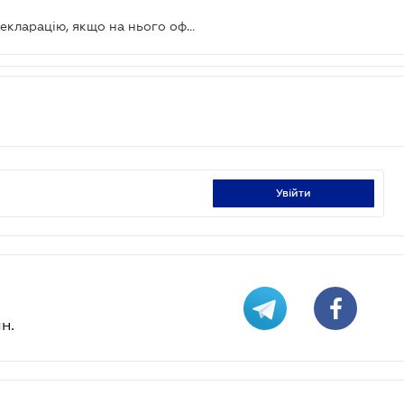
ФОП повинен подати відповідну декларацію, якщо на нього оформлено право власності на землю
увійти
н.