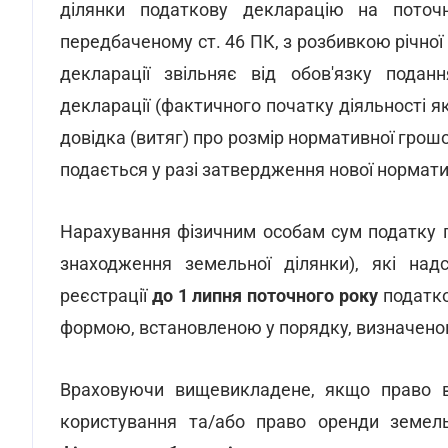
ділянки податкову декларацію на поточ
передбаченому ст. 46 ПК, з розбивкою річної
декларації звільняє від обов'язку подан
декларації (фактичного початку діяльності 
довідка (витяг) про розмір нормативної грошо
подається у разі затвердження нової нормати
Нарахування фізичним особам сум податку 
знаходження земельної ділянки), які над
реєстрації
до 1 липня поточного року
податко
формою, встановленою у порядку, визначеному 
Враховуючи вищевикладене, якщо право вл
користування та/або право оренди земель