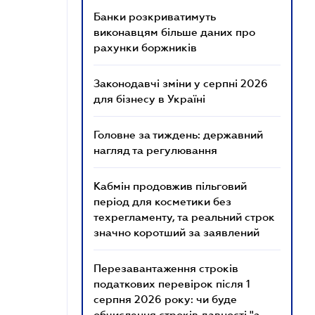
Банки розкриватимуть
виконавцям більше даних про
рахунки боржників
Законодавчі зміни у серпні 2026
для бізнесу в Україні
Головне за тиждень: державний
нагляд та регулювання
Кабмін продовжив пільговий
період для косметики без
техрегламенту, та реальний строк
значно коротший за заявлений
Перезавантаження строків
податкових перевірок після 1
серпня 2026 року: чи буде
обчислення строків давності "з