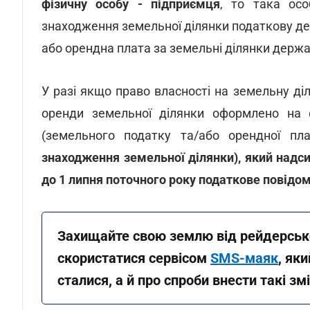
фізичну особу - підприємця
, то така ос
знаходження земельної ділянки податкову де
або орендна плата за земельні ділянки держа
У разі якщо право власності на земельну ді
оренди земельної ділянки оформлено на 
(земельного податку та/або орендної пл
знаходження земельної ділянки), який надси
до 1 липня поточного року податкове повідо
Захищайте свою землю від рейдерськ
скористатися сервісом
SMS-маяк
, як
сталися, а й про спроби внести такі зм