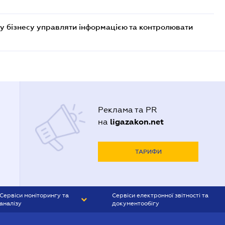
у бізнесу управляти інформацією та контролювати
Реклама та PR
ligazakon.net
на
ТАРИФИ
Сервіси моніторингу та
Сервіси електронної звітності та
аналізу
документообігу
CONTR AGENT
Liga:REPORT