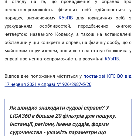
З огляду на те, що провадження у справах про
неплатоспроможність фізичних осіб здійснюється у
порядку, визначеному
КУзПБ
для юридичних осіб, з
урахуванням особливостей, передбачених книгою
четвертою названого Кодексу, а також на встановлені
обставини у цій конкретній справі, на фізичну особу, що є
майновим поручителем, поширюється статус боржника у
справі про неплатоспроможність в розумінні
КУзПБ
.
Відповідне положення міститься у
постанові КГС ВС від
17 червня 2021 у справі № 926/2987-б/20
.
Як швидко знаходити судові справи? У
LIGA360 є більше 20 фільтрів для пошуку.
Інстанції, регіони, імена суддів, форми
судочинства - укажіть параметри що