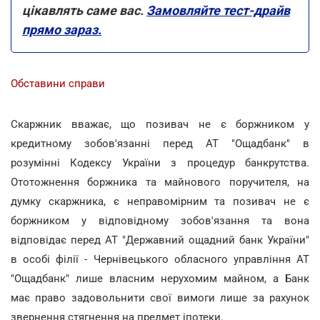
цікавлять саме вас.
Замовляйте тест-драйв
прямо зараз.
Обставини справи
Скаржник вважає, що позивач не є боржником у
кредитному зобов'язанні перед AT "Ощадбанк" в
розумінні Кодексу України з процедур банкрутства.
Ототожнення боржника та майнового поручителя, на
думку скаржника, є неправомірним та позивач не є
боржником у відповідному зобов'язання та вона
відповідає перед АТ "Державний ощадний банк України"
в особі філії - Чернівецького обласного управління АТ
"Ощадбанк" лише власним нерухомим майном, а Банк
має право задовольнити свої вимоги лише за рахунок
звернення стягнення на предмет іпотеки.