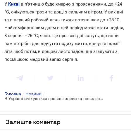
У
Києві
в п'ятницю буде хмарно з проясненнями, до +24
°С, очікуються грози та дощі з сильним вітром. У вихідні
та в перший робочий день тижня потеплішає до +28
°С.
Найкомфортнішим днем в цей період може стати неділя,
8 серпня: +26
°С, ясно. Це про такі дні кажуть, що вони
нам потрібні для відчуття подиху життя, відчуття поезії
літа, щоб потім, в дощові листопадові дні згадувати з
посмішкою медовий запах серпня.
Головна
/
Новини
/
В Україні очікуються грозові зливи та посилення вітру до 15-24 м/сек
Залиште коментар