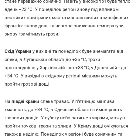
стане переважно сонячно. Навіть у високогір'ї буде тепло,
вдень +23
°С. У понеділок регіон знову під впливом
нестійких повітряних мас та малоактивних атмосферних
фронтів: знову дощі та чергове зниження температури,
знову гримітимуть грози.
Схід України
у вихідні та понеділок буде знемагати від
спеки, в Луганській області до +36
°С, трохи
прохолодніше у Харківській - до +33
°С, у Донецькій - до
+34
°С. У вихідні в східному регіоні місцями можуть
пройти грозові дощі
На
півдні країни
спека триває. У п'ятницю мінлива
хмарність, до +34
°С, в Одеській області є ймовірність
грозових дощів. У суботу небо затягне хмарами, можуть
пройти точкові грози та зливи. У Криму дощі очікуються
також в неділю. Понеділок у регіоні буде сонячним та