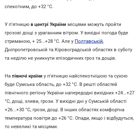
спекотним, до +32
°С.
У п'ятницю
в центрі України
місцями можуть пройти
грозові дощі з ураганним вітром. У вихідні погода буде
стриманою, + 25...+28
°С. Але у
Полтавській
,
Дніпропетровській та Кіровоградській областях в суботу
та неділю не уникнути епізодичних гроз та дощів.
На
півночі країни
у п'ятницю найспекотнішою та сухою
буде Сумська область, до +32
°С. В решті областей
північного регіону України напередодні вихідних +24...+27
°С, дощі, зливи, грози. У вихідні дні у Сумській області
+26...+30
°С, грози, дощі. В інших областях комфортна
температура повітря до +26
°С. Опади, якщо і відбудуться,
то невеликі та місцями.