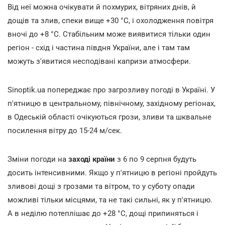
Від неї можна очікувати й похмурих, вітряних днів, й
дощів та злив, спеки вище +30
°С, і охолодження повітря
вночі до +8
°С. Стабільним може виявитися тільки один
регіон - схід і частина півдня України, але і там там
можуть з'явитися несподівані капризи атмосфери.
Sinoptik.ua попереджає про загрозливу погоді в Україні. У
п'ятницю в центральному, північному, західному регіонах,
в Одеській області очікуються грози, зливи та шквальне
посилення вітру до 15-24 м/сек.
Зміни погоди на
заході країни
з 6 по 9 серпня будуть
досить інтенсивними. Якщо у п'ятницю в регіоні пройдуть
зливові дощі з грозами та вітром, то у суботу опади
можливі тільки місцями, та не такі сильні, як у п'ятницю.
А в неділю потеплішає до +28
°С, дощі припиняться і