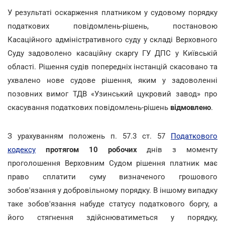
У результаті оскарження платником у судовому порядку
податкових повідомлень-рішень, постановою
Касаційного адміністративного суду у складі Верховного
Суду задоволено касаційну скаргу ГУ ДПС у Київській
області. Рішення судів попередніх інстанцій скасовано та
ухвалено нове судове рішення, яким у задоволенні
позовних вимог ТДВ «Узинський цукровий завод» про
скасування податкових повідомлень-рішень
відмовлено
.
З урахуванням положень п. 57.3 ст. 57
Податкового
кодексу
протягом 10 робочих
днів з моменту
проголошення Верховним Судом рішення платник має
право сплатити суму визначеного грошового
зобов'язання у добровільному порядку. В іншому випадку
таке зобов'язання набуде статусу податкового боргу, а
його стягнення здійснюватиметься у порядку,