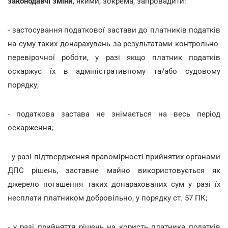
законодавчі зміни
, якими, зокрема, запровадити:
- застосування податкової застави до платників податків
на суму таких донарахувань за результатами контрольно-
перевірочної роботи, у разі якщо платник податків
оскаржує їх в адміністративному та/або судовому
порядку;
- податкова застава не знімається на весь період
оскарження;
- у разі підтвердження правомірності прийнятих органами
ДПС рішень, заставне майно використовується як
джерело погашення таких донарахованих сум у разі їх
несплати платником добровільно, у порядку ст. 57 ПК;
- у разі прийняття рішень на користь платника податків