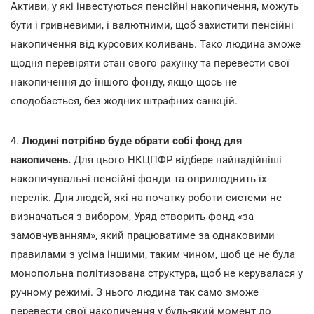
Активи, у які інвестуються пенсійні накопичення, можуть
бути і гривневими, і валютними, щоб захистити пенсійні
накопичення від курсових коливань. Тако людина зможе
щодня перевіряти стан свого рахунку та перевести свої
накопичення до іншого фонду, якщо щось не
сподобається, без жодних штрафних санкцій.
4.
Людині потрібно буде обрати собі фонд для
накопичень.
Для цього НКЦПФР відбере найнадійніші
накопичувальні пенсійні фонди та оприлюднить їх
перелік. Для людей, які на початку роботи системи не
визначаться з вибором, Уряд створить фонд «за
замовчуванням», який працюватиме за однаковими
правилами з усіма іншими, таким чином, щоб це не була
монопольна політизована структура, щоб не керувалася у
ручному режимі. З нього людина так само зможе
перевести свої накопичення у будь-який момент до