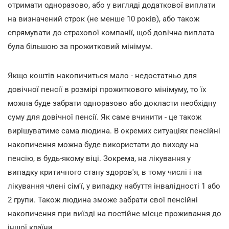
отримати одноразово, або у вигляді додаткової виплати
на визначений строк (не менше 10 років), або також
спрямувати до страхової компанії, щоб довічна виплата
була більшою за прожитковий мінімум.
Якщо коштів накопичиться мало - недостатньо для
довічної пенсії в розмірі прожиткового мінімуму, то їх
можна буде забрати одноразово або докласти необхідну
суму для довічної пенсії. Як саме вчинити - це також
вирішуватиме сама людина. В окремих ситуаціях пенсійні
накопичення можна буде використати до виходу на
пенсію, в будь-якому віці. Зокрема, на лікування у
випадку критичного стану здоров'я, в тому числі і на
лікування члені сім'ї, у випадку набуття інвалідності 1 або
2 групи. Також людина зможе забрати свої пенсійні
накопичення при виїзді на постійне місце проживання до
іншої країни.