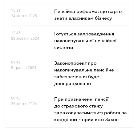
15.31
Пенсійна реформа: що варто
24 квітня 2025
знати власникам бізнесу
12.45
Готується запровадження
28 жовтня 2024
накопичувальної пенсійної
системи
09.42
Законопроект про
9 травня 2024
накопичувальне пенсійне
забезпечення буде
доопрацьовано
09.48
При призначенні пенсії
26 квітня 2024
до страхового стажу
зараховуватиметься робота за
кордоном - прийнято Закон