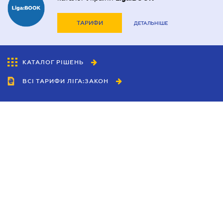
ТАРИФИ
ДЕТАЛЬНІШЕ
КАТАЛОГ РІШЕНЬ
ВСІ ТАРИФИ ЛІГА:ЗАКОН
Співробітництво
Агенти
Дилери
Політика конфіденційності
Умови використання сайту
Реклама
Блог
Новини компанії