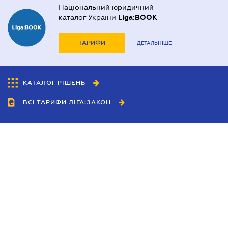
Національний юридичний
каталог України
Liga:BOOK
ТАРИФИ
ДЕТАЛЬНІШЕ
КАТАЛОГ РІШЕНЬ
ВСІ ТАРИФИ ЛІГА:ЗАКОН
Співробітництво
Агенти
Дилери
Політика конфіденційності
Умови використання сайту
Реклама
Блог