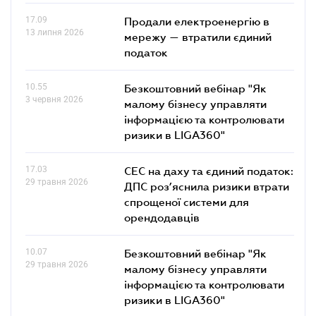
17.09
Продали електроенергію в
13 липня 2026
мережу — втратили єдиний
податок
10.55
Безкоштовний вебінар "Як
3 червня 2026
малому бізнесу управляти
інформацією та контролювати
ризики в LIGA360"
17.03
СЕС на даху та єдиний податок:
29 травня 2026
ДПС роз’яснила ризики втрати
спрощеної системи для
орендодавців
10.07
Безкоштовний вебінар "Як
29 травня 2026
малому бізнесу управляти
інформацією та контролювати
ризики в LIGA360"