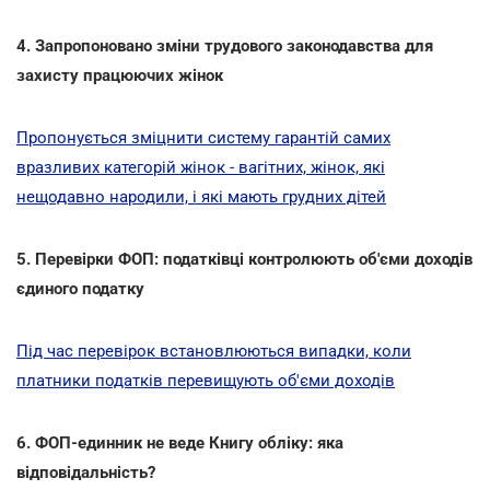
4. Запропоновано зміни трудового законодавства для
захисту працюючих жінок
Пропонується зміцнити систему гарантій самих
вразливих категорій жінок - вагітних, жінок, які
нещодавно народили, і які мають грудних дітей
5. Перевірки ФОП: податківці контролюють об'єми доходів
єдиного податку
Під час перевірок встановлюються випадки, коли
платники податків перевищують об'єми доходів
6. ФОП-единник не веде Книгу обліку: яка
відповідальність?