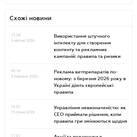
Схожі новини
15.28
Використання штучного
9 квітня 2026
інтелекту для створення
контенту та рекламних
кампаній: правила та ризики
09.18
Реклама ветпрепаратів по-
3 березня 2026
новому: з березня 2026 року в
Україні діють європейські
правила
16.01
Управління невизначеністю: як
15 січня 2026
СЕО приймати рішення, коли
правила гри змінюються щодня
11.01
Акції та подарунки в