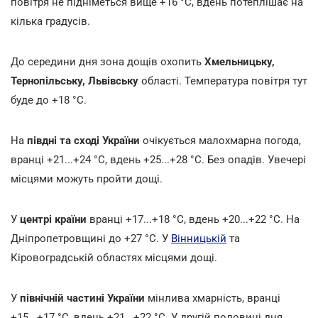
повітря не підніметься вище +16
°С, вдень потеплішає на
кілька градусів.
До середини дня зона дощів охопить
Хмельницьку,
Тернопільську, Львівську
області. Температура повітря тут
буде до +18
°С.
На
півдні та сході України
очікується малохмарна погода,
вранці +21...+24
°С, вдень +25...+28
°С. Без опадів. Увечері
місцями можуть пройти дощі.
У
центрі країни
вранці +17...+18
°С, вдень +20...+22
°С. На
Дніпропетровщині до +27
°С. У
Вінницькій
та
Кіровоградській областях місцями дощі.
У
північній частині України
мінлива хмарність, вранці
+15...+17
°С, вдень +21...+22
°С. У другій половині дня