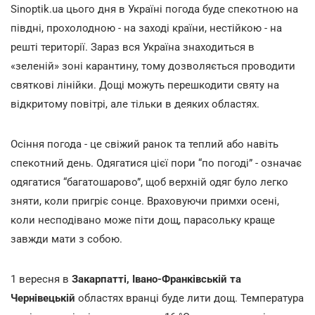
Sinoptik.ua цього дня в Україні погода буде спекотною на
півдні, прохолодною - на заході країни, нестійкою - на
решті території. Зараз вся Україна знаходиться в
«зеленій» зоні карантину, тому дозволяється проводити
святкові лінійки. Дощі можуть перешкодити святу на
відкритому повітрі, але тільки в деяких областях.
Осіння погода - це свіжий ранок та теплий або навіть
спекотний день. Одягатися цієї пори “по погоді” - означає
одягатися “багатошарово”, щоб верхній одяг було легко
зняти, коли пригріє сонце. Враховуючи примхи осені,
коли несподівано може піти дощ, парасольку краще
завжди мати з собою.
1 вересня в
Закарпатті, Івано-Франківській та
Чернівецькій
областях вранці буде лити дощ. Температура