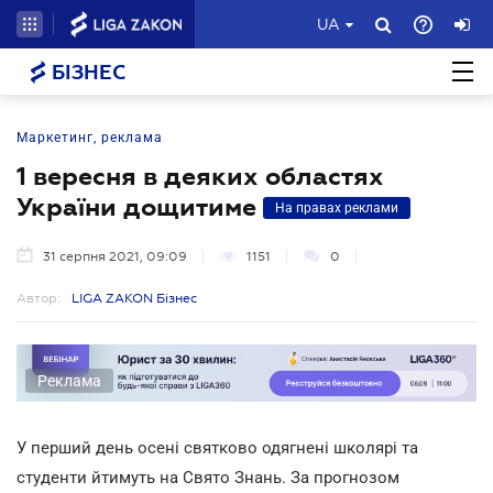
UA
БІЗНЕС
Маркетинг, реклама
1 вересня в деяких областях
України дощитиме
На правах реклами
31 серпня 2021, 09:09
1151
0
Автор:
LIGA ZAKON Бізнес
Реклама
У перший день осені святково одягнені школярі та
студенти
йтимуть
на Свято Знань. За прогнозом