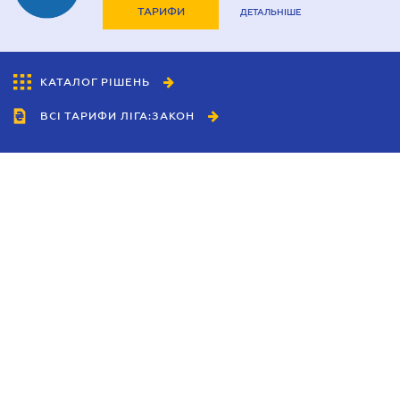
ТАРИФИ
ДЕТАЛЬНІШЕ
КАТАЛОГ РІШЕНЬ
ВСІ ТАРИФИ ЛІГА:ЗАКОН
Співробітництво
Агенти
Дилери
Політика конфіденційності
Умови використання сайту
Реклама
Блог
Новини компанії
Керівництва