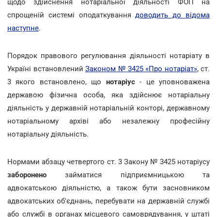
щодо здійснення нотаріальної діяльності ФОП на
спрощеній системі оподаткування
доводить до відома
наступне
.
Порядок правового регулювання діяльності нотаріату в
Україні встановлений
Законом № 3425 «Про нотаріат»
, ст.
3 якого встановлено, що
нотаріус
- це уповноважена
державою фізична особа, яка здійснює нотаріальну
діяльність у державній нотаріальній конторі, державному
нотаріальному архіві або незалежну професійну
нотаріальну діяльність.
Нормами абзацу четвертого ст. 3 Закону № 3425 нотаріусу
заборонено
займатися підприємницькою та
адвокатською діяльністю, а також бути засновником
адвокатських об'єднань, перебувати на державній службі
або службі в органах місцевого самоврядування, у штаті