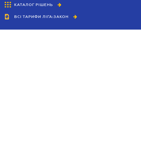
КАТАЛОГ РІШЕНЬ
ВСІ ТАРИФИ ЛІГА:ЗАКОН
Співробітництво
Агенти
Дилери
Політика конфіденційності
Умови використання сайту
Реклама
Блог
Новини компанії
Керівництва
Каталоги компаній
Теми в центрі уваги