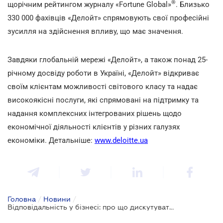
®
щорічним рейтингом журналу «Fortune Global»
. Близько
330 000 фахівців «Делойт» спрямовують свої професійні
зусилля на здійснення впливу, що має значення.
Завдяки глобальній мережі «Делойт», а також понад 25-
річному досвіду роботи в Україні, «Делойт» відкриває
своїм клієнтам можливості світового класу та надає
високоякісні послуги, які спрямовані на підтримку та
надання комплексних інтегрованих рішень щодо
економічної діяльності клієнтів у різних галузях
економіки. Детальніше:
www.deloitte.ua
Головна
/
Новини
/
Відповідальність у бізнесі: про що дискутуватимуть топменеджери на VII Форумі «Диригенти змін»