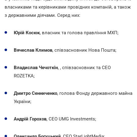
власниками та керівниками провідних компаній, а також
з державними діячами. Серед них:
Юрій Косюк
, власник та голова правління МХП;
Вячеслав Климов
, співзасновник Нова Пошта;
Владислав Чечоткін
, , співзасновник та CEO
ROZETKA;
Дмитро Сенниченко
, голова Фонду державного майна
України;
Андрій Горохов
, СЕО UMG Investments;
Олександр Богуцький
, СЕО StarLightMedia;