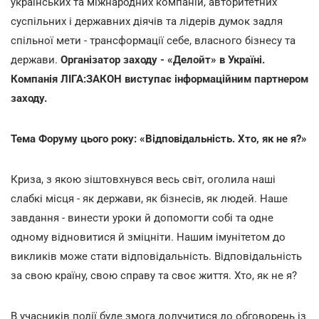
українських та міжнародних компаній, авторитетних
суспільних і державних діячів та лідерів думок задля
спільної мети - трансформації себе, власного бізнесу та
держави.
Організатор заходу - «Делойт» в Україні.
Компанія ЛІГА:ЗАКОН виступає інформаційним партнером
заходу.
Тема Форуму цього року: «Відповідальність. Хто, як не я?»
Криза, з якою зіштовхнувся весь світ, оголила наші
слабкі місця - як держави, як бізнесів, як людей. Наше
завдання - винести уроки й допомогти собі та одне
одному відновитися й зміцніти. Нашим імунітетом до
викликів може стати відповідальність. Відповідальність
за свою країну, свою справу та своє життя. Хто, як не я?
В учасників події буде змога долучитися до обговорень із