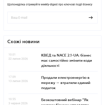
Щопонеділка отримуйте weekly-digest про ключові події бізнесу
Схожі новини
10.01
КВЕД та NACE 2.1-UA: бізнес
22 липня 2026
має самостійно змінити коди
діяльності
17.09
Продали електроенергію в
13 липня 2026
мережу — втратили єдиний
податок
10.55
Безкоштовний вебінар "Як
3 червня 2026
малому бізнесу управляти