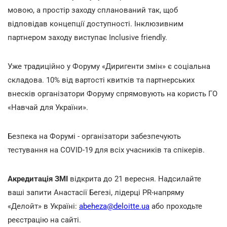
мовою, а простір заходу спланований так, щоб
відповідав концепції доступності. Інклюзивним
партнером заходу виступає Inclusive friendly.
Уже традиційно у Форуму «Диригенти змін» є соціальна
складова. 10% від вартості квитків та партнерських
внесків організатори Форуму спрямовують на користь ГО
«Навчай для України».
Безпека на Форумі - організатори забезпечують
тестування на COVID-19 для всіх учасників та спікерів.
Акредитація ЗМІ
відкрита до 21 вересня. Надсилайте
ваші запити Анастасії Бегезі, лідерці PR-напряму
«Делойт» в Україні:
abeheza@deloitte.ua
або проходьте
реєстрацію на сайті.