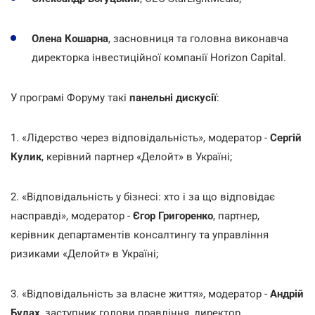
Олена Кошарна
, засновниця та головна виконавча
директорка інвестиційної компанії Horizon Capital.
У програмі Форуму такі
панельні дискусії
:
1. «Лідерство через відповідальність», модератор -
Сергій
Кулик
, керівний партнер «Делойт» в Україні;
2. «Відповідальність у бізнесі: хто і за що відповідає
насправді», модератор -
Єгор Григоренко
, партнер,
керівник департаментів консалтингу та управління
ризиками «Делойт» в Україні;
3. «Відповідальність за власне життя», модератор -
Андрій
Булах
, заступник голови правління, директор