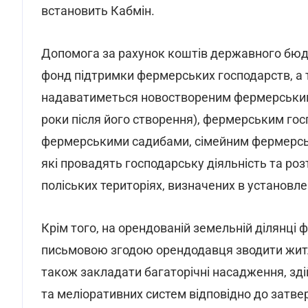
встановить Кабмін.
Допомога за рахунок коштів державного бюдж
фонд підтримки фермерських господарств, а 
надаватиметься новоствореним фермерським 
роки після його створення), фермерським го
фермерськими садибами, сімейним фермерсь
які провадять господарську діяльність та роз
поліських територіях, визначених в установле
Крім того, на орендованій земельній ділянці
письмовою згодою орендодавця зводити житлов
також закладати багаторічні насадження, зд
та меліоративних систем відповідно до затве