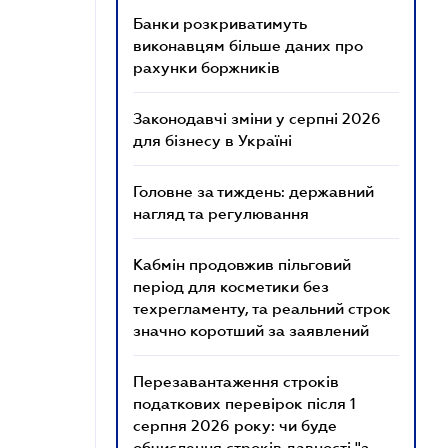
Банки розкриватимуть
виконавцям більше даних про
рахунки боржників
Законодавчі зміни у серпні 2026
для бізнесу в Україні
Головне за тиждень: державний
нагляд та регулювання
Кабмін продовжив пільговий
період для косметики без
техрегламенту, та реальний строк
значно коротший за заявлений
Перезавантаження строків
податкових перевірок після 1
серпня 2026 року: чи буде
обчислення строків давності "з