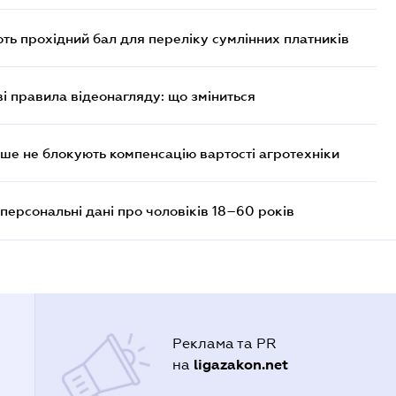
ють прохідний бал для переліку сумлінних платників
ві правила відеонагляду: що зміниться
ше не блокують компенсацію вартості агротехніки
персональні дані про чоловіків 18–60 років
Реклама та PR
ligazakon.net
на