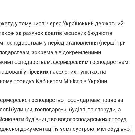
ету, у тому числі через Український державний
також за рахунок коштів місцевих бюджетів
господарствам у період становлення (перші три
сподарствам, зокрема з відокремленими
ким господарствам, фермерським господарствам,
ташовані у гірських населених пунктах, на
ному порядку Кабінетом Міністрів України.
 фермерське господарство - орендар має право за
і будинки, господарські будівлі та споруди, а
ійснювати будівництво водогосподарських споруд
рдженої документації із землеустрою, містобудівної