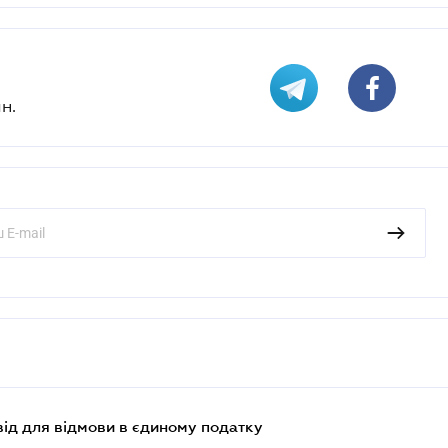
н.
ід для відмови в єдиному податку