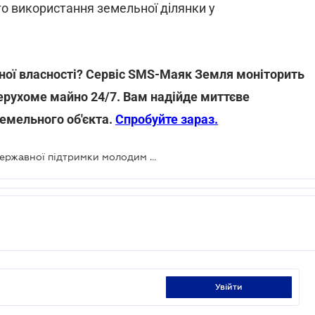
о використання земельної ділянки у
ьної власності? Сервіс SMS-Маяк Земля моніторить
ерухоме майно 24/7. Вам надійде миттєве
земельного об'єкта.
Спробуйте зараз.
Рада підтримала запровадження державної підтримки молодим фермерам
увійти