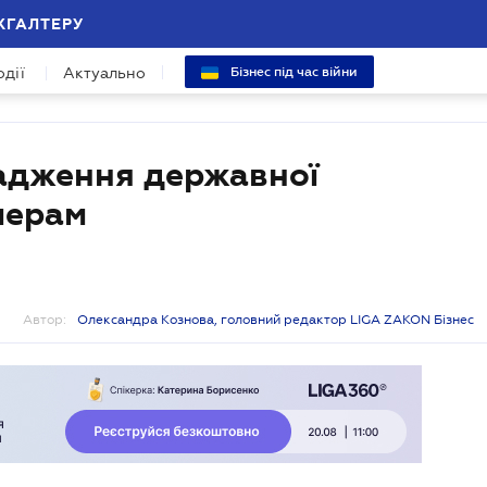
ХГАЛТЕРУ
одії
Актуально
Бізнес під час війни
адження державної
мерам
Автор:
Олександра Кознова, головний редактор LIGA ZAKON Бізнес