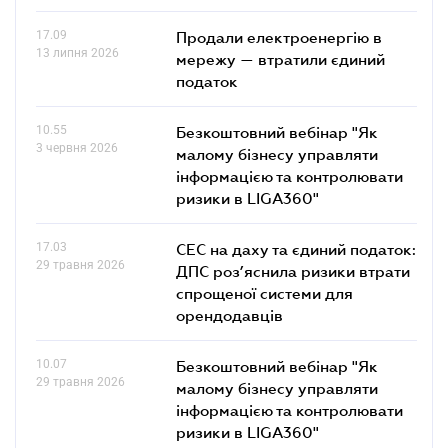
17.09
Продали електроенергію в
13 липня 2026
мережу — втратили єдиний
податок
10.55
Безкоштовний вебінар "Як
3 червня 2026
малому бізнесу управляти
інформацією та контролювати
ризики в LIGA360"
17.03
СЕС на даху та єдиний податок:
29 травня 2026
ДПС роз’яснила ризики втрати
спрощеної системи для
орендодавців
10.07
Безкоштовний вебінар "Як
29 травня 2026
малому бізнесу управляти
інформацією та контролювати
ризики в LIGA360"