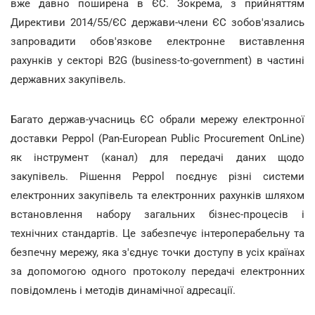
вже давно поширена в ЄС. Зокрема, з прийняттям
Директиви 2014/55/ЄС держави-члени ЄС зобов'язались
запровадити обов'язкове електронне виставлення
рахунків у секторі B2G (business-to-government) в частині
державних закупівель.
Багато держав-учасниць ЄС обрали мережу електронної
доставки Peppol (Pan-European Public Procurement OnLine)
як інструмент (канал) для передачі даних щодо
закупівель. Рішення Peppol поєднує різні системи
електронних закупівель та електронних рахунків шляхом
встановлення набору загальних бізнес-процесів і
технічних стандартів. Це забезпечує інтероперабельну та
безпечну мережу, яка з'єднує точки доступу в усіх країнах
за допомогою одного протоколу передачі електронних
повідомлень і методів динамічної адресації.