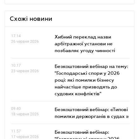
Схожі новини
17.14
Хибний переклад назви
26 червня 2026
арбітражної установи не
позбавляє угоду чинності
10.17
Безкоштовний вебінар на тему:
23 червня 2026
"Господарські спори у 2026
році: які помилки бізнесу
найчастіше призводять до
судових конфліктів"
09.40
Безкоштовний вебінар: «Типові
18 червня 2026
помилки держорганів в судах »
11.57
Безкоштовний вебінар:
17 червня 2026
"Господарські спори у 2026