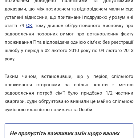
позивачем доведено належними та допустимими
доказами, що між позивачем та відповідачем мали місце
усталені відносини, що притаманні подружжю у розумінні
статті 74
СК
, тому дійшов обґрунтованого висновку про
задоволення позовних вимог про встановлення факту
проживання її та відповідача однією сім'єю без реєстрації
шлюбу у період з 02 лютого 2010 року по 04 лютого 2013
року.
Таким чином, встановивши, що у період спільного
проживання сторонами за спільні кошти з метою
задоволення потреб сім'ї було придбано 1/2 частини
квартири, суди обґрунтовано визнали це майно спільною
сумісною власністю позивача та Особи.
Не пропустіть важливих змін щодо ваших