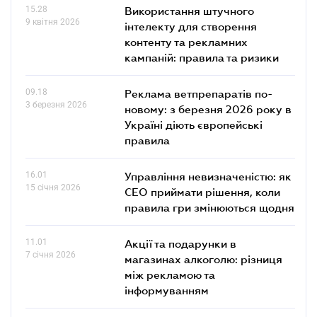
15.28
Використання штучного
9 квітня 2026
інтелекту для створення
контенту та рекламних
кампаній: правила та ризики
09.18
Реклама ветпрепаратів по-
3 березня 2026
новому: з березня 2026 року в
Україні діють європейські
правила
16.01
Управління невизначеністю: як
15 січня 2026
СЕО приймати рішення, коли
правила гри змінюються щодня
11.01
Акції та подарунки в
7 січня 2026
магазинах алкоголю: різниця
між рекламою та
інформуванням