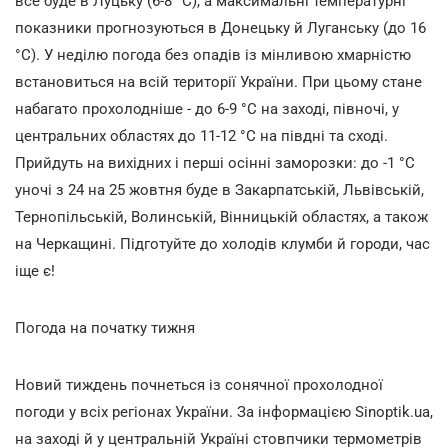
все буде в Луцьку (6-8 °С), а максимальні температурні
показники прогнозуються в Донецьку й Луганську (до 16
°С). У неділю погода без опадів із мінливою хмарністю
встановиться на всій території України. При цьому стане
набагато прохолодніше - до 6-9 °С на заході, півночі, у
центральних областях до 11-12 °С на півдні та сході.
Прийдуть на вихідних і перші осінні заморозки: до -1 °С
уночі з 24 на 25 жовтня буде в Закарпатській, Львівській,
Тернопільській, Волинській, Вінницькій областях, а також
на Черкащині. Підготуйте до холодів клумби й городи, час
іще є!
Погода на початку тижня
Новий тиждень почнеться із сонячної прохолодної
погоди у всіх регіонах України. За інформацією Sinoptik.ua,
на заході й у центральній Україні стовпчики термометрів