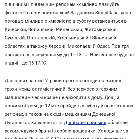
північним і південним регіонам - сміливо плануйте
фотосесії в сонячних парках! За даними Sinoptik.ua, ясна
погода з мінливою хмарністю в суботу встановиться в
Київській, Волинській, Рівненській, Житомирській,
Сумській, Полтавській, Хмельницькій і Вінницькій
областях, а також у Херсоні, Миколаєві й Одесі. Повітря
прогріється в середньому до 11-13 °С. Найтепліше буде на
півдні - до 16-17 °С.
Для інших частин України прогноз погоди на вихідні
трохи менш оптимістичний, без термоса з гарячим
малиновим чаєм краще не виходити з дому. Дощі з
вогким вітром до 12 м/с пройдуть у суботу у всіх західних
регіонах, а також на сході - мешканцям Донецької,
Луганської, Харківської та
Дніпропетровської
областей
рекомендуємо брати із собою дощовики. Холодніше за