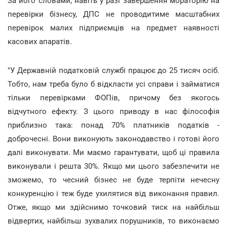
За його словами, навіть у разі завершення мораторію на
перевірки бізнесу, ДПС не проводитиме масштабних
перевірок малих підприємців на предмет наявності
касових апаратів.
"У Державній податковій службі працює до 25 тисяч осіб.
Тобто, нам треба було б відкласти усі справи і займатися
тільки перевірками ФОПів, причому без якогось
відчутного ефекту. З цього приводу в нас філософія
приблизно така: понад 70% платників податків -
доброчесні. Вони виконують законодавство і готові його
далі виконувати. Ми маємо гарантувати, щоб ці правила
виконували і решта 30%. Якщо ми цього забезпечити не
зможемо, то чесний бізнес не буде терпіти нечесну
конкуренцію і теж буде ухилятися від виконання правил.
Отже, якщо ми здійснимо точковий тиск на найбільш
відвертих, найбільш зухвалих порушників, то виконаємо