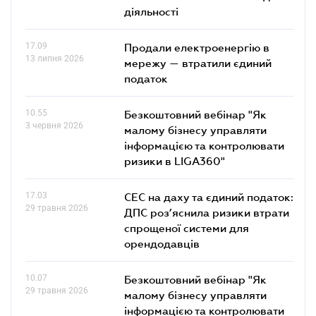
діяльності
17.09
Продали електроенергію в
13 липня 2026
мережу — втратили єдиний
податок
10.55
Безкоштовний вебінар "Як
3 червня 2026
малому бізнесу управляти
інформацією та контролювати
ризики в LIGA360"
17.03
СЕС на даху та єдиний податок:
29 травня 2026
ДПС роз’яснила ризики втрати
спрощеної системи для
орендодавців
10.07
Безкоштовний вебінар "Як
29 травня 2026
малому бізнесу управляти
інформацією та контролювати