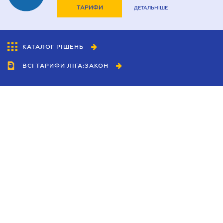
ТАРИФИ
ДЕТАЛЬНІШЕ
КАТАЛОГ РІШЕНЬ
ВСІ ТАРИФИ ЛІГА:ЗАКОН
Співробітництво
Агенти
Дилери
Політика конфіденційності
Умови використання сайту
Реклама
Блог
Новини компанії
Керівництва