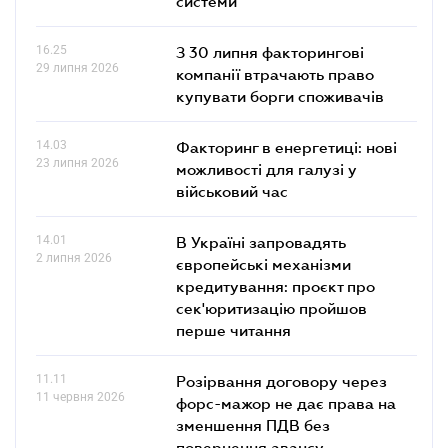
системи
16.25
З 30 липня факторингові
29 липня 2026
компанії втрачають право
купувати борги споживачів
14.03
Факторинг в енергетиці: нові
23 липня 2026
можливості для галузі у
військовий час
14.01
В Україні запровадять
2 липня 2026
європейські механізми
кредитування: проєкт про
сек'юритизацію пройшов
перше читання
11.11
Розірвання договору через
11 червня 2026
форс-мажор не дає права на
зменшення ПДВ без
повернення авансу