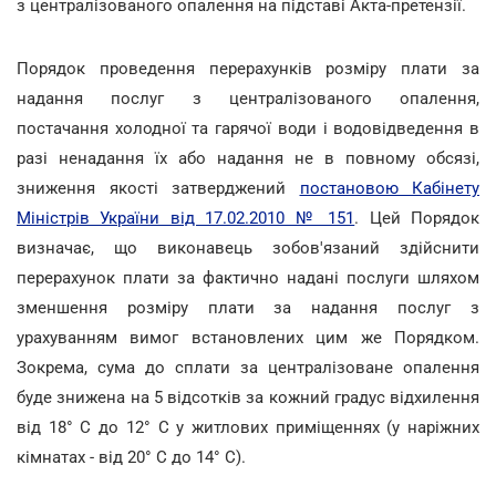
з централізованого опалення на підставі Акта-претензії.
Порядок проведення перерахунків розміру плати за
надання послуг з централізованого опалення,
постачання холодної та гарячої води і водовідведення в
разі ненадання їх або надання не в повному обсязі,
зниження якості затверджений
постановою Кабінету
Міністрів України від 17.02.2010 № 151
. Цей Порядок
визначає, що виконавець зобов'язаний здійснити
перерахунок плати за фактично надані послуги шляхом
зменшення розміру плати за надання послуг з
урахуванням вимог встановлених цим же Порядком.
Зокрема, сума до сплати за централізоване опалення
буде знижена на 5 відсотків за кожний градус відхилення
від 18° C до 12° C у житлових приміщеннях (у наріжних
кімнатах - від 20° C до 14° C).