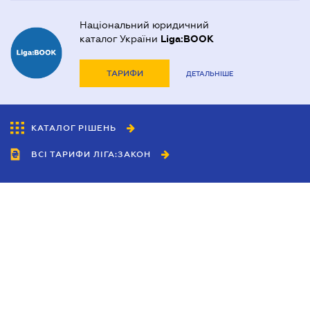
Національний юридичний
каталог України
Liga:BOOK
ТАРИФИ
ДЕТАЛЬНІШЕ
КАТАЛОГ РІШЕНЬ
ВСІ ТАРИФИ ЛІГА:ЗАКОН
Співробітництво
Агенти
Дилери
Політика конфіденційності
Умови використання сайту
Реклама