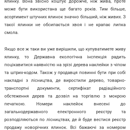
ялинку. Вона звісно коштує дорожче, ніж жива, проте
може бути використана ще багато років. Тим більше,
асортимент штучних ялинок значно більший, ніж живих. З
такої ялинки не обсипається хвоя і не крапає липка
смола.
Якщо все ж таки ви уже вирішили, що купуватимете живу
ялинку, то Державна екологічна інспекція радить
поцікавитися наявністю на зрізі дерева наклейки з чіпом
та штрих-кодом. Також у продавця повинні бути при собі
накладні з лісництва, де виростили дерево, товарно-
транспортні документи, сертифікат радіаційного
обстеження дерев та дозвіл на торгівлю з мокрою
печаткою. Номери наклейок внесені до
загальнодержавного електронного реєстру та
розподіляються по лісництвах, де й буде вестися реєстр
продажу новорічних ялинок. Всі бажаючі за номером