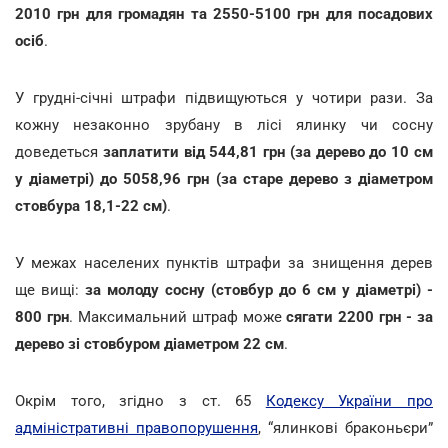
2010 грн для громадян та 2550-5100 грн для посадових
осіб
.
У грудні-січні штрафи підвищуються у чотири рази. За
кожну незаконно зрубану в лісі ялинку чи сосну
доведеться
заплатити від 544,81 грн (за дерево до 10 см
у діаметрі) до 5058,96 грн (за старе дерево з діаметром
стовбура 18,1-22 см)
.
У межах населених пунктів штрафи за знищення дерев
ще вищі:
за молоду сосну (стовбур до 6 см у діаметрі) -
800 грн
. Максимальний штраф може
сягати 2200 грн - за
дерево зі стовбуром діаметром 22 см
.
Окрім того, згідно з ст. 65
Кодексу України про
адміністративні правопорушення
, “ялинкові браконьєри”