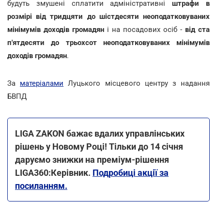
будуть змушені сплатити адміністративні
штрафи в
розмірі від тридцяти до шістдесяти неоподатковуваних
мінімумів доходів громадян
і на посадових осіб -
від ста
п'ятдесяти до трьохсот неоподатковуваних мінімумів
доходів громадян
.
За
матеріалами
Луцького місцевого центру з надання
БВПД
LIGA ZAKON бажає вдалих управлінських
рішень у Новому Році! Тільки до 14 січня
даруємо знижки на преміум-рішення
LIGA360:Керівник.
Подробиці акції за
посиланням.