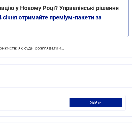
ацію у Новому Році? Управлінські рішення
4 січня отримайте преміум-пакети за
Обмеження виїзду керівників підприємств: як суди розглядатимуть справи
увійти