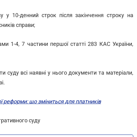
аву у 10-денний строк після закінчення строку на
ників справи;
ами 1-4, 7 частини першої статті 283 КАС України,
и суду всі наявні у нього документи та матеріали,
і.
ї реформи: що зміниться для платників
тративного суду