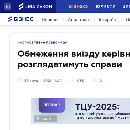
БІЗНЕСУ
ЮРИСТУ
БУ
БІЗНЕС
Новини
Аналітика
Інтерв'ю
П
Корпоративне право/M&A
Обмеження виїзду керівн
розглядатимуть справи
30 грудня 2021, 11:02
985
0
Реклама