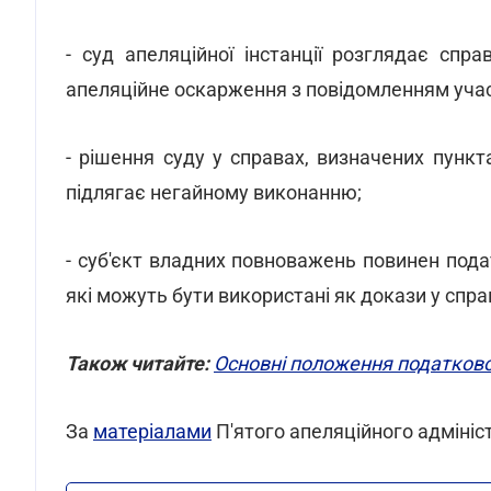
- суд апеляційної інстанції розглядає спр
апеляційне оскарження з повідомленням учас
- рішення суду у справах, визначених пункт
підлягає негайному виконанню;
- суб'єкт владних повноважень повинен подат
які можуть бути використані як докази у справ
Також читайте:
Основні положення податково
За
матеріалами
П'ятого апеляційного адмініс