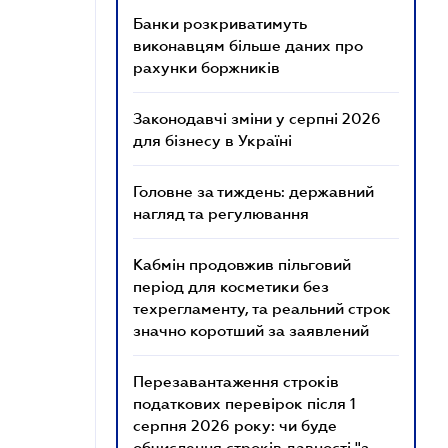
Банки розкриватимуть
виконавцям більше даних про
рахунки боржників
Законодавчі зміни у серпні 2026
для бізнесу в Україні
Головне за тиждень: державний
нагляд та регулювання
Кабмін продовжив пільговий
період для косметики без
техрегламенту, та реальний строк
значно коротший за заявлений
Перезавантаження строків
податкових перевірок після 1
серпня 2026 року: чи буде
обчислення строків давності "з