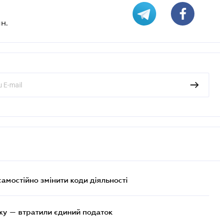
н.
самостійно змінити коди діяльності
жу — втратили єдиний податок