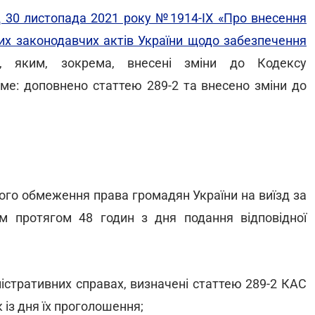
д 30 листопада 2021 року №1914-IX «Про внесення
ших законодавчих актів України щодо забезпечення
, яким, зокрема, внесені зміни до Кодексу
аме: доповнено статтею 289-2 та внесено зміни до
вого обмеження права громадян України на виїзд за
ом протягом 48 годин з дня подання відповідної
іністративних справах, визначені статтею 289-2 КАС
 із дня їх проголошення;