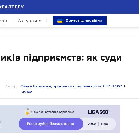
ХГАЛТЕРУ
одії
Актуально
Бізнес під час війни
иків підприємств: як суди
Автор:
Ольга Баранова, провідний юрист-аналітик ЛІГА:ЗАКОН
Бізнес