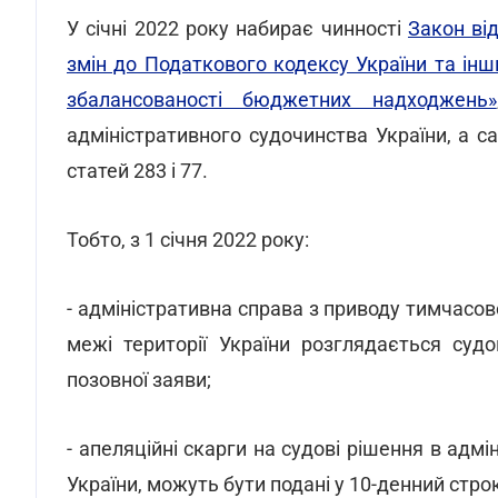
У січні 2022 року набирає чинності
Закон ві
змін до Податкового кодексу України та ін
збалансованості бюджетних надходжень»
адміністративного судочинства України, а с
статей 283 і 77.
Тобто, з 1 січня 2022 року:
- адміністративна справа з приводу тимчасо
межі території України розглядається суд
позовної заяви;
- апеляційні скарги на судові рішення в адм
України, можуть бути подані у 10-денний строк