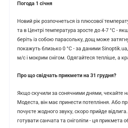
Погода 1 січня
Новий рік розпочнеться із плюсової температур
та в Центрі температура зросте до 4-7 °С - як
беріть із собою парасольку, дощ може затягну
покажуть близько 0 °С - за даними Sinoptik.u
м/с і мокрим снігом. Одягайтеся тепліше, а 
Про що свідчать прикмети на 31 грудня?
Якщо скучили за сонячними днями, чекайте на 
Модеста, він має принести потепління. Або пр
почуєте жодного звуку, скоро прийде відлига
готувати санчата та сніголіпи - ця прикмета о