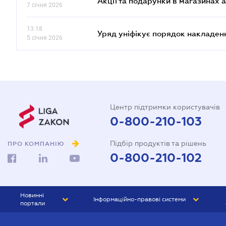
Акції та подарунки в магазинах 
7 січня 2026
13.18
Уряд уніфікує порядок накладен
5 січня 2026
Центр підтримки користувачів
0-800-210-103
Підбір продуктів та рішень
ПРО КОМПАНІЮ
0-800-210-102
Новинні
Інформаційно-правові системи
портали
ЮРЛІГА
Право України