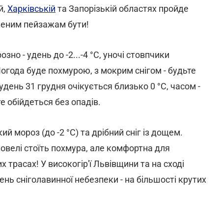
й,
Харківській
та Запорізькій областях пройде
іженим пейзажам бути!
зно - удень до -2...-4 °С, уночі стовпчики
Погода буде похмурою, з мокрим снігом - будьте
удень 31 грудня очікується близько 0 °С, часом -
ате обійдеться без опадів.
й мороз (до -2 °С) та дрібний сніг із дощем.
ковелі стоїть похмура, але комфортна для
 трасах! У високогір'ї Львівщини та на сході
вень сніголавинної небезпеки - на більшості крутих