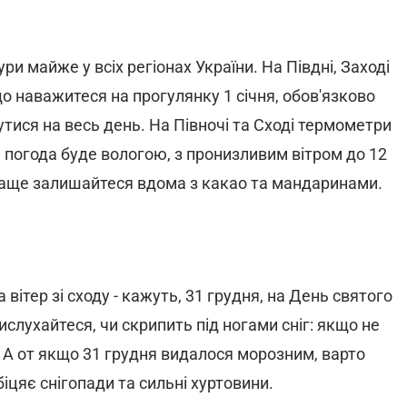
и майже у всіх регіонах України. На Півдні, Заході
що наважитеся на прогулянку 1 січня, обов'язково
тися на весь день. На Півночі та Сході термометри
a, погода буде вологою, з пронизливим вітром до 12
краще залишайтеся вдома з какао та мандаринами.
вітер зі сходу - кажуть, 31 грудня, на День святого
ислухайтеся, чи скрипить під ногами сніг: якщо не
. А от якщо 31 грудня видалося морозним, варто
біцяє снігопади та сильні хуртовини.