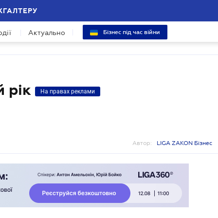
ХГАЛТЕРУ
одії
Актуально
Бізнес під час війни
й рік
На правах реклами
Автор:
LIGA ZAKON Бізнес