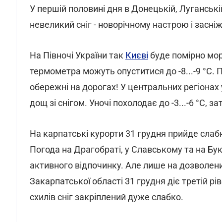
У першій половині дня в Донецькій, Луганські
невеликий сніг - новорічному настрою і засн
На Півночі України так
Києві
буде помірно моро
термометра можуть опуститися до -8...-9 °С. 
обережні на дорогах! У центральних регіонах 
дощ зі снігом. Уночі похолодає до -3...-6 °С, з
На карпатські курорти 31 грудня прийде слабки
Погода на Драгобраті, у Славському та на Бу
активного відпочинку. Але лише на дозволених
Закарпатської області 31 грудня діє третій рі
схилів сніг закріплений дуже слабко.