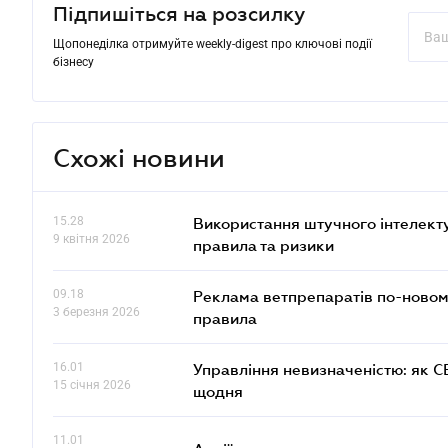
Підпишіться на розсилку
Щопонеділка отримуйте weekly-digest про ключові події
бізнесу
Схожі новини
15.28
Використання штучного інтелекту
9 квітня 2026
правила та ризики
09.18
Реклама ветпрепаратів по-новому
3 березня 2026
правила
16.01
Управління невизначеністю: як 
15 січня 2026
щодня
11.01