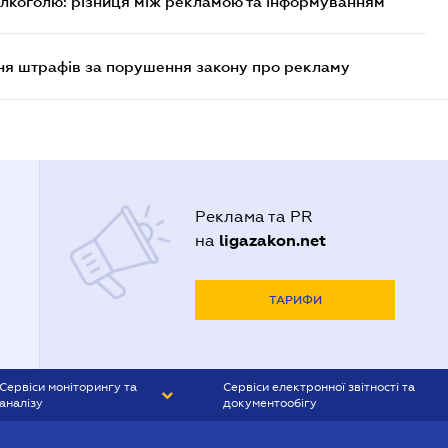
алкоголю: різниця між рекламою та інформуванням
ня штрафів за порушення закону про рекламу
Реклама та PR
ligazakon.net
на
ТАРИФИ
Сервіси моніторингу та
Сервіси електронної звітності та
аналізу
документообігу
CONTR AGENT
Liga:REPORT