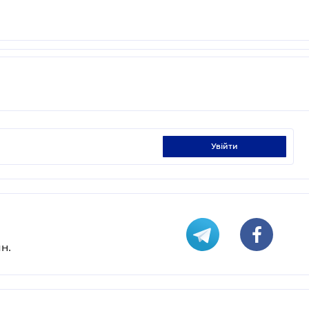
увійти
н.