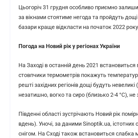
Цьогоріч 31 грудня особливо приємно залишит
за вікнами стоятиме негода та пройдуть дощі з
базари краще відкласти на початок 2022 року
Погода на Новий рік у регіонах України
На Заході в останній день 2021 встановиться 
стовпчики термометрів покажуть температуру 
решті західних регіонів дощі будуть невеликі (
незатишно, вогко та сиро (близько 2-4 °С), н
Південні області зустрічають Новий рік помір
вдень). Уночі, за даними Sinoptik.ua, істотних
снігом. На Сході також встановиться слабка мо