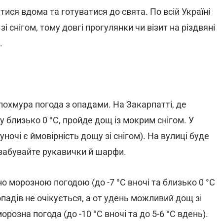
ися вдома та готуватися до свята. По всій Україні
і снігом, тому довгі прогулянки чи візит на різдвяні
.
похмура погода з опадами. На Закарпатті, де
близько 0 °С, пройде дощ із мокрим снігом. У
уночі є ймовірність дощу зі снігом). На вулиці буде
е забувайте рукавички й шарфи.
но морозною погодою (до -7 °С вночі та близько 0 °С
 опадів не очікується, а от удень можливий дощ зі
розна погода (до -10 °С вночі та до 5-6 °С вдень).