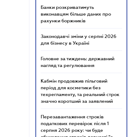
Банки розкриватимуть
виконавцям більше даних про
рахунки боржників
Законодавчі зміни у серпні 2026
для бізнесу в Україні
Головне за тиждень: державний
нагляд та регулювання
Кабмін продовжив пільговий
період для косметики без
техрегламенту, та реальний строк
значно коротший за заявлений
Перезавантаження строків
податкових перевірок після 1
серпня 2026 року: чи буде
обчислення строків давності "з