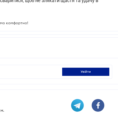
 сваритися, щоб не злякати щастя та удачу в
ємо комфортно!
увійти
н.