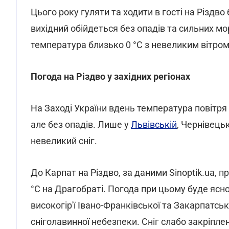
Цього року гуляти та ходити в гості на Різдво
вихідний обійдеться без опадів та сильних моро
температура близько 0 °С з невеликим вітром 
Погода на Різдво у західних регіонах
На Заході України вдень температура повітря 
але без опадів. Лише у
Львівській
, Чернівець
невеликий сніг.
До Карпат на Різдво, за даними Sinoptik.ua, пр
°С на Драгобраті. Погода при цьому буде ясно
високогір'ї Івано-Франківської та Закарпатськ
сніголавинної небезпеки. Сніг слабо закріпле