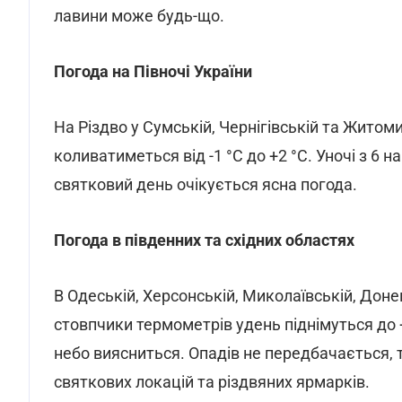
лавини може будь-що.
Погода на Півночі України
На Різдво у Сумській, Чернігівській та Житом
коливатиметься від -1 °С до +2 °С. Уночі з 6 на 
святковий день очікується ясна погода.
Погода в південних та східних областях
В Одеській, Херсонській, Миколаївській, Доне
стовпчики термометрів удень піднімуться до +
небо виясниться. Опадів не передбачається,
святкових локацій та різдвяних ярмарків.