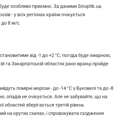
 буде особливо приємно. За даними Sinoptik.ua,
зів - у всіх регіонах країни очікується
до 8 м/с.
становитиме від -1 до +2 °С, погода буде хмарною,
кій та Закарпатській областях рано вранці пройде
ийдуть помірні морози - до -14 °С у Буковелі та до -8
ю, опадів не очікується. Але не забувайте, що на
ої областей зберігається третій рівень
ний на крутих схилах, і спровокувати сходження