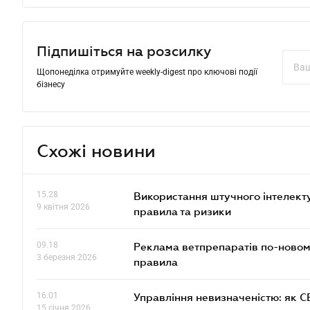
Підпишіться на розсилку
Щопонеділка отримуйте weekly-digest про ключові події
бізнесу
Схожі новини
15.28
Використання штучного інтелекту
9 квітня 2026
правила та ризики
09.18
Реклама ветпрепаратів по-новому
3 березня 2026
правила
16.01
Управління невизначеністю: як 
15 січня 2026