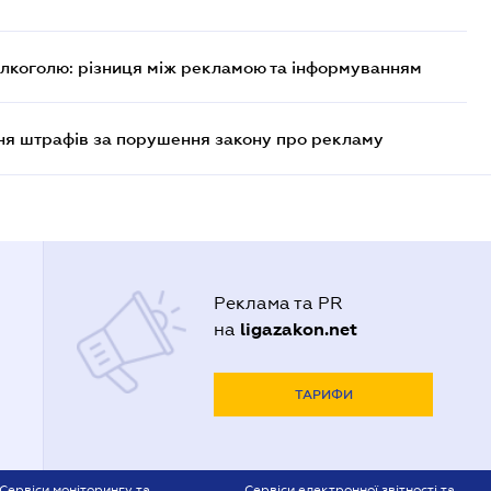
алкоголю: різниця між рекламою та інформуванням
ня штрафів за порушення закону про рекламу
Реклама та PR
ligazakon.net
на
ТАРИФИ
Сервіси моніторингу та
Сервіси електронної звітності та