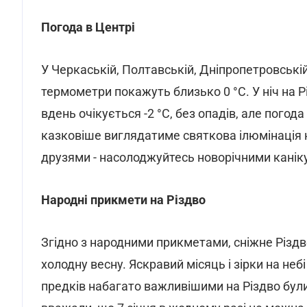
Погода в Центрі
У Черкаській, Полтавській, Дніпропетровській
термометри покажуть близько 0 °С. У ніч на 
вдень очікується -2 °С, без опадів, але пого
казковіше виглядатиме святкова ілюмінація н
друзями - насолоджуйтесь новорічними канік
Народні прикмети на Різдво
Згідно з народними прикметами, сніжне Різдв
холодну весну. Яскравий місяць і зірки на неб
предків набагато важливішими на Різдво були 