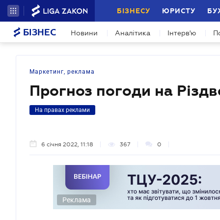
БІЗНЕСУ
ЮРИСТУ
БУ
БІЗНЕС
Новини
Аналітика
Інтерв'ю
П
Маркетинг, реклама
Прогноз погоди на Різдв
На правах реклами
6 січня 2022, 11:18
367
0
Реклама