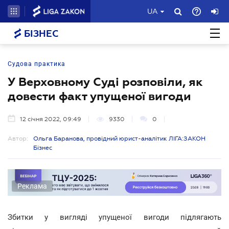
UA
БІЗНЕС
Судова практика
У Верховному Суді розповіли, як
довести факт упущеної вигоди
12 січня 2022, 09:49
9330
0
Автор:
Ольга Баранова, провідний юрист-аналітик ЛІГА:ЗАКОН
Бізнес
Реклама
Збитки у вигляді упущеної вигоди підлягають