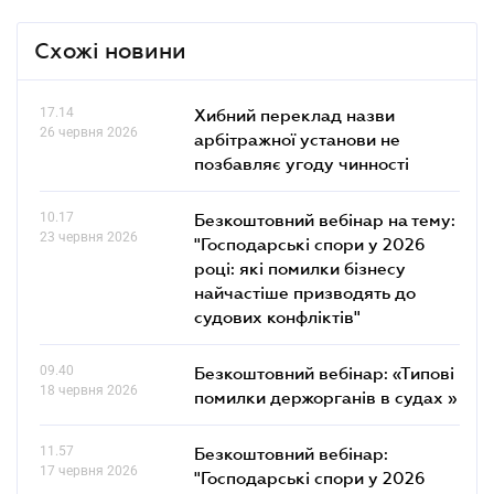
Схожі новини
17.14
Хибний переклад назви
26 червня 2026
арбітражної установи не
позбавляє угоду чинності
10.17
Безкоштовний вебінар на тему:
23 червня 2026
"Господарські спори у 2026
році: які помилки бізнесу
найчастіше призводять до
судових конфліктів"
09.40
Безкоштовний вебінар: «Типові
18 червня 2026
помилки держорганів в судах »
11.57
Безкоштовний вебінар:
17 червня 2026
"Господарські спори у 2026