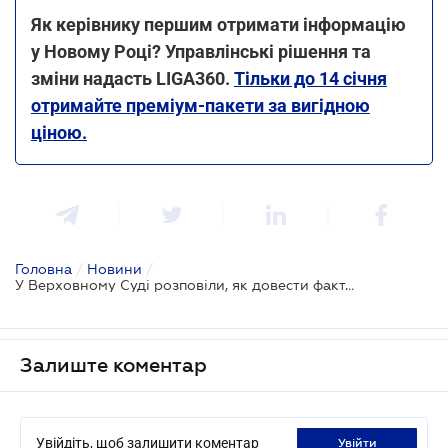
Як керівнику першим отримати інформацію
у Новому Році? Управлінські рішення та
зміни надасть LIGA360.
Тільки до 14 січня
отримайте преміум-пакети за вигідною
ціною.
Головна
/
Новини
/
У Верховному Суді розповіли, як довести факт упущеної вигоди
Залиште коментар
Увійдіть, щоб залишити коментар
увійти