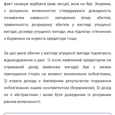
факт скоріше відбувся (мав місце), аніж не був. Зокрема,
з розумною впевненістю стверджувати доведеність
позивачем наявності заподіяних йому збитків,
правильність розрахунку збитків у вигляді упущеної
вигоди, розміру упущеної вигоди, яка підлягає стягненню
з боржника на користь кредитора тощо.
За цих умов збитки у вигляді упущеної вигоди підлягають
відшкодуванню у разі: 1) коли заявлений кредитором не
отриманий дохід (майнова вигода) був у межах
припущення сторін на момент виникнення зобов'язань;
2) втрата доходу є ймовірним результатом порушення
зобов'язання іншим контрагентом (боржником); 3) дохід
не є абстрактним і може бути доведеним із розумним
рівнем впевненості.