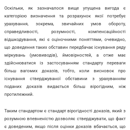
Оскільки, як зазначалося вище упущена вигода є
категорією визначення та розрахунок якої потребує
урахування, зокрема, звичайних умов обороту,
справедливості, розумності, компенсаційності
відшкодування, які є оціночними поняттями, очевидно,
що доведення таких обставин передбачає існування ряду
міркувань (умовиводів), ймовірностей, а отже має
здійснюватися із застосуванням стандарту переваги
більш вагомих доказів, тобто, коли висновок про
існування стверджуваної обставини з урахуванням
поданих доказів видається більш вірогідним, ніж
протилежний.
Таким стандартом є стандарт вірогідності доказів, який з
розумною впевненістю дозволяє стверджувати, що факт
є доведеним, якщо після оцінки доказів вбачається, що