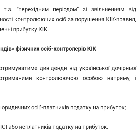
т.з. “перехідним періодом” зі звільненням від
ьності контролюючих осіб за порушення КІК-правил,
енні прибутку КІК.
ндів» фізичних осіб-контролерів КІК
отримуватиме дивіденди від української дочірньої
я отриманими контролюючою особою напряму, і
 юридичних осіб-платників податку на прибуток;
ІСІ або неплатників податку на прибуток.