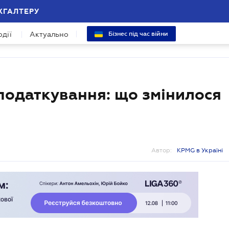
ХГАЛТЕРУ
одії
Актуально
Бізнес під час війни
податкування: що змінилося
Автор:
KPMG в Україні