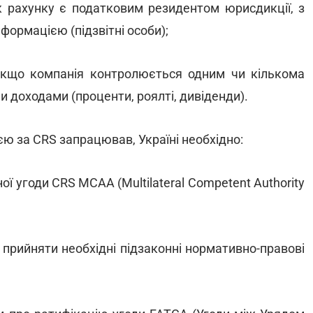
к рахунку є податковим резидентом юрисдикції, з
ормацією (підзвітні особи);
, якщо компанія контролюється одним чи кількома
 доходами (проценти, роялті, дивіденди).
ю за CRS запрацював, Україні необхідно:
ї угоди CRS MCAA (Multilateral Competent Authority
 прийняти необхідні підзаконні нормативно-правові