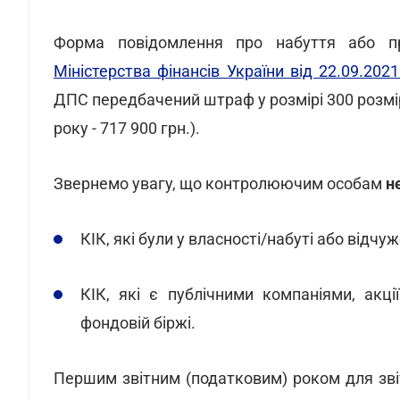
Форма повідомлення про набуття або п
Міністерства фінансів України від 22.09.20
ДПС передбачений штраф у розмірі 300 розмір
року - 717 900 грн.).
Звернемо увагу, що контролюючим особам
н
КІК, які були у власності/набуті або відчуж
КІК, які є публічними компаніями, акці
фондовій біржі.
Першим звітним (податковим) роком для звіт