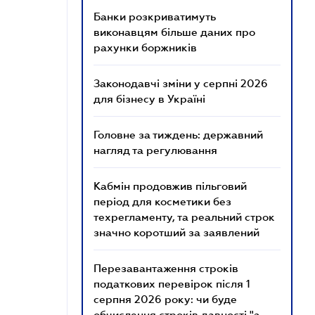
Банки розкриватимуть
виконавцям більше даних про
рахунки боржників
Законодавчі зміни у серпні 2026
для бізнесу в Україні
Головне за тиждень: державний
нагляд та регулювання
Кабмін продовжив пільговий
період для косметики без
техрегламенту, та реальний строк
значно коротший за заявлений
Перезавантаження строків
податкових перевірок після 1
серпня 2026 року: чи буде
обчислення строків давності "з