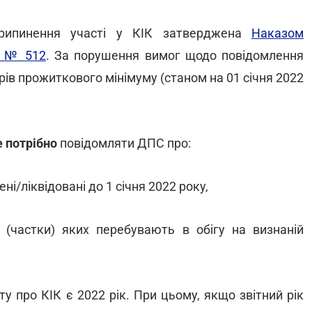
рипинення участі у КІК затверджена
Наказом
21 № 512
. За порушення вимог щодо повідомлення
ів прожиткового мінімуму (станом на 01 січня 2022
е потрібно
повідомляти ДПС про:
ені/ліквідовані до 1 січня 2022 року,
ї (частки) яких перебувають в обігу на визнаній
у про КІК є 2022 рік. При цьому, якщо звітний рік