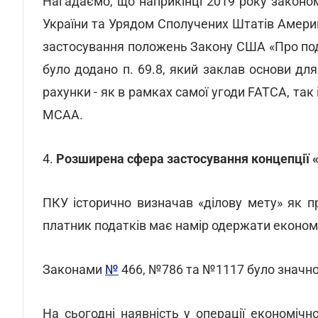
Нагадаємо, що наприкінці 2019 року законо
України та Урядом Сполучених Штатів Амери
застосування положень Закону США «Про под
було додано п. 69.8, який заклав основи дл
рахунки - як в рамках самої угоди FATCA, так
MCAA.
4.
Розширена сфера застосування концепції «
ПКУ історично визначав «ділову мету» як 
платник податків має намір одержати економі
Законами
№
466, №786 та №1117 було значно
На сьогодні наявність у операції економічн