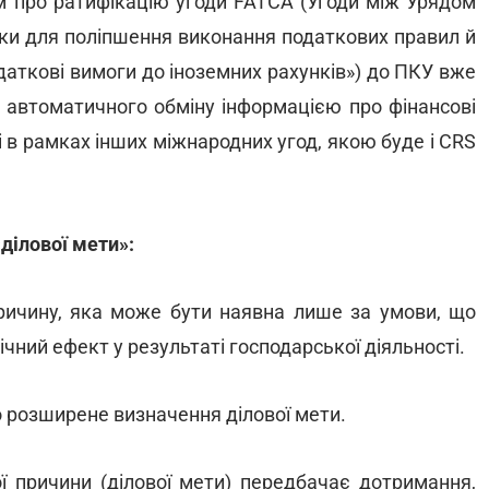
м про ратифікацію угоди FATCA (Угоди між Урядом
ки для поліпшення виконання податкових правил й
аткові вимоги до іноземних рахунків») до ПКУ вже
я автоматичного обміну інформацією про фінансові
 і в рамках інших міжнародних угод, якою буде і CRS
ділової мети»:
причину, яка може бути наявна лише за умови, що
чний ефект у результаті господарської діяльності.
 розширене визначення ділової мети.
ої причини (ділової мети) передбачає дотримання,