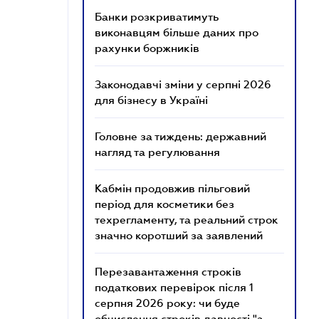
Банки розкриватимуть
виконавцям більше даних про
рахунки боржників
Законодавчі зміни у серпні 2026
для бізнесу в Україні
Головне за тиждень: державний
нагляд та регулювання
Кабмін продовжив пільговий
період для косметики без
техрегламенту, та реальний строк
значно коротший за заявлений
Перезавантаження строків
податкових перевірок після 1
серпня 2026 року: чи буде
обчислення строків давності "з