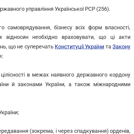
ержавного управління Української РСР (256).
о самоврядування, бізнесу всіх форм власності,
х відносин необхідно враховувати, що ці акти
ень, що не суперечать
Конституції України
та
Закону
я:
ої цілісності в межах наявного державного кордону
раїни й законами України, а також міжнародними
України;
ередавання (зокрема, і через спадкування) орденів,