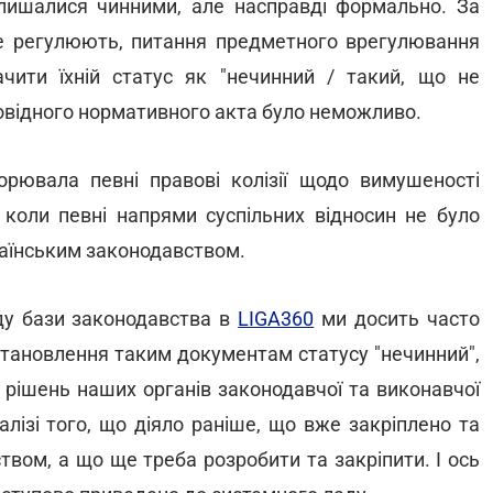
алишалися чинними, але насправді формально. За
е регулюють, питання предметного врегулювання
чити їхній статус як "нечинний / такий, що не
дповідного нормативного акта було неможливо.
ворювала певні правові колізії щодо вимушеності
 коли певні напрями суспільних відносин не було
раїнським законодавством.
оду бази законодавства в
LIGA360
ми досить часто
становлення таким документам статусу "нечинний",
 рішень наших органів законодавчої та виконавчої
алізі того, що діяло раніше, що вже закріплено та
вом, а що ще треба розробити та закріпити. І ось