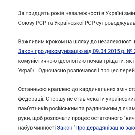
За тридцять років незалежності в Україні змін
Союзу РСР та Української РСР супроводжував
Важливим кроком на шляху до незалежності к
Закон про декомунізацію від 09.04.2015 р. № 3
комуністичною ідеологією почав тріщати, як і
Україні. Одночасно розпочався і процес перей
Останньою краплею до кардинальних змін ста
федерації. Спершу не став чекати українськи
пам'ятників російським та радянським діячам п
руки, щоб розпочати процес остаточного "вич
набув чинності
Закон "Про дерадянізацію зак