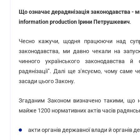
Що означає дерадянізація законодавства - м
information production Ірини Петрушкевич
.
Чесно кажучи, щодня працюючи над супр
законодавства, ми давно чекали на запус
чинного українського законодавства й 
радянізації". Далі ще з'ясуємо, чому саме 
засади цього Закону.
Згаданим Законом визначено такими, що не
майже 1200 нормативних актів часів радянськ
акти органів державної влади й органів д