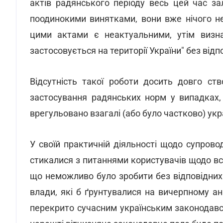
актів радянського періоду весь цей час з
поодинокими винятками, вони вже нічого н
цими актами є неактуальними, утім визна
застосовується на території України" без ві
Відсутність такої роботи досить довго ст
застосування радянських норм у випадках,
врегульовано взагалі (або було частково) ук
У своїй практичній діяльності щодо супров
стикалися з питаннями користувачів щодо в
що неможливо було зробити без відповідних
влади, які б ґрунтувалися на вичерпному ан
перекрито сучасним українським законодавст