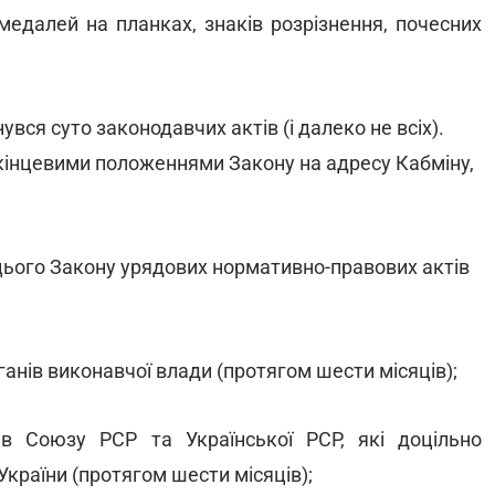
медалей на планках, знаків розрізнення, почесних
вся суто законодавчих актів (і далеко не всіх).
кінцевими положеннями Закону на адресу Кабміну,
 цього Закону урядових нормативно-правових актів
ганів виконавчої влади (протягом шести місяців);
в Союзу РСР та Української РСР, які доцільно
України (протягом шести місяців);