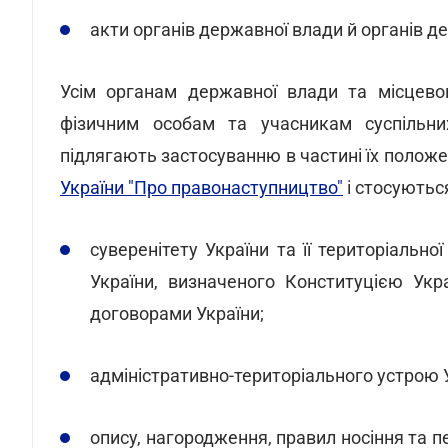
акти органів державної влади й органів д
Усім органам державної влади та місцевог
фізичним особам та учасникам суспільни
підлягають застосуванню в частині їх полож
України "Про правонаступництво"
і стосуютьс
суверенітету України та її територіальн
України, визначеного Конституцією Ук
договорами України;
адміністративно-територіального устрою 
опису, нагородження, правил носіння та п