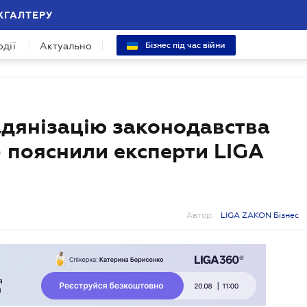
ХГАЛТЕРУ
одії
Актуально
Бізнес під час війни
дянізацію законодавства
– пояснили експерти LIGA
Автор:
LIGA ZAKON Бізнес