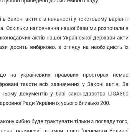
оступово приведено до системного ладу.
 в Законі акти є в наявності у текстовому варіанті
ва. Оскільки наповнення нашої бази ми розпочали в
законодавчих актів нашої Української держави акти
зи досить вибірково, з огляду на необхідність їх
що на українських правових просторах немає
ровані тексти всіх зазначених у Законі актів. За
ньому документів у базі законодавства LIGA360
ерховної Ради України їх усього близько 200.
акону хибно буде трактувати тільки з погляду того,
 певні радянські штампи щодо "перемоги Великої