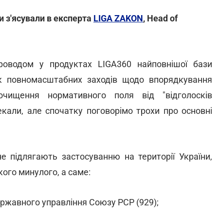
и з'ясували в експерта
LIGA ZAKON
, Head of
оводом у продуктах LIGA360 найповнішої бази
к повномасштабних заходів щодо впорядкування
очищення нормативного поля від "відголосків
чекали, але спочатку поговорімо трохи про основні
 підлягають застосуванню на території України,
ого минулого, а саме:
ержавного управління Союзу РСР (929);