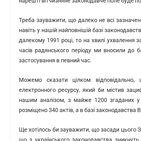
нарешті вітчизняне законодавче поле буде п
Треба зауважити, що далеко не всі зазначені
навіть у нашій найповнішій базі законодавст
далекому 1991 році, то на хвилі ухвалення 
часів радянського періоду ми вносили до ба
застосування в певний час.
Можемо сказати цілком відповідально, 
електронного ресурсу, який би містив зациф
нашим аналізом, з майже 1200 згаданих у 
розміщено 340 актів, а в базі законодавства В
Ще хотілось би зауважити, що засади цього З
що з українського законодавства зникнуть