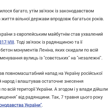
илося багато, утім зв'язок із законодавством
 життя вільної держави впродовж багатьох років.
раїни з європейським майбутнім став ухвалений
17-VIII
. Тоді зв'язок із радянщиною та її
 бетон монументів Леніна, яких скидали по всій
менування вулиць із "совєтських" на "незалежні".
в повномасштабний напад на Україну російської
й народ і влаштував остаточне знесення
о всій території України. А згодом і у влади дійшли
ищення" від радянщини. Так, 7 травня цього року
онодавства України"
.