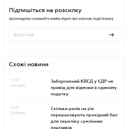
Підпишіться на розсилку
Щопонеділка отримуйте weekly-digest про ключові події бізнесу
Схожі новини
17.07
Заборонений КВЕД у ЄДР не
Сьогодні
привід для відмови в єдиному
податку
15.07
Скільки разів на рік
Сьогодні
перераховують прохідний бал
для переліку сумлінних
платників