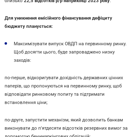
близько
22,5 відсотків р/р наприкінці 2023 року
.
Для уникнення емісійного фінансування дефіциту
бюджету планується:
Максимізувати випуск ОВДП на первинному ринку.
Щоб досягти цього, буде запроваджено низку
заходів:
по-перше, відкоригувати дохідність державних цінних
паперів, що пропонуються на первинному ринку, щоб
відповідати ринковому попиту та підтримати
встановлення ціни;
по-друге, запустити механізм, який дозволить банкам
виконувати до п'ятдесяти відсотків резервних вимог за
допомогою бенчмаркінгових облігацій;