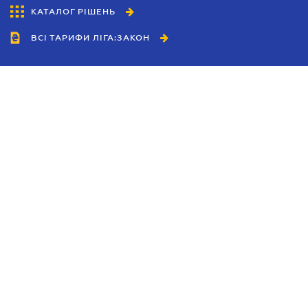
КАТАЛОГ РІШЕНЬ
ВСІ ТАРИФИ ЛІГА:ЗАКОН
Співробітництво
Агенти
Дилери
Політика конфіденційності
Умови використання сайту
Реклама
Блог
Новини компанії
Керівництва
Каталоги компаній
Теми в центрі уваги