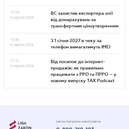
17.00
ВС захистив експортера олії
5 серпня 2026
від донарахувань за
трансфертним ціноутворенням
15.44
З 1 січня 2027 в чеку за
4 серпня 2026
телефон вимагатимуть IMEI
11.11
Від посилок до інтернет-
4 серпня 2026
продажів: як правильно
працювати з РРО та ПРРО – у
новому випуску TAX Podcast
Центр підтримки користувачів