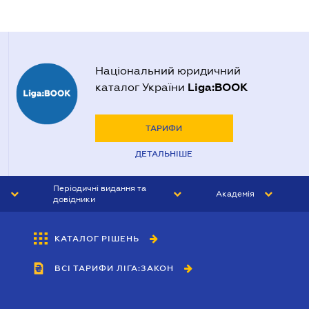
Національний юридичний
Liga:BOOK
каталог України
ТАРИФИ
ДЕТАЛЬНІШЕ
Періодичні видання та
Академія
довідники
ЮРИСТ&ЗАКОН
АКАДЕМІЯ ЛІГА:ЗАКОН
КАТАЛОГ РІШЕНЬ
БУХГАЛТЕР&ЗАКОН
ВСІ ТАРИФИ ЛІГА:ЗАКОН
ВІСНИК МСФЗ
ІНТЕРБУХ