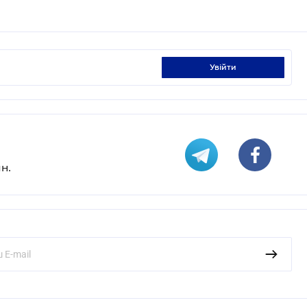
увійти
н.