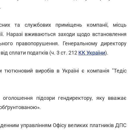
.
сних та службових приміщень компанії, місць
нії. Наразі вживаються заходи щодо встановлення
ьного правопорушення. Генеральному директору
ід сплати податків (ч. 3 ст. 212
КК України
).
тютюновий виробів в Україні є компанія "Тедіс
оголошення підозри гендиректору, яку вважає
обґрунтованою».
івденним управлінням Офісу великих платників ДПС