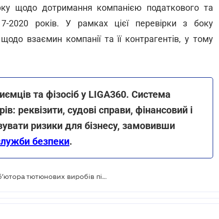
рку щодо дотримання компанією податкового та
7-2020 років. У рамках цієї перевірки з боку
щодо взаємин компанії та її контрагентів, у тому
.
иємців та фізосіб у LIGA360. Система
ів: реквізити, судові справи, фінансовий і
ізувати ризики для бізнесу, замовивши
служби безпеки
.
Гендиректор найбільшого дистриб’ютора тютюнових виробів підозрюється в ухиленні від сплати податків на 270 млн грн.