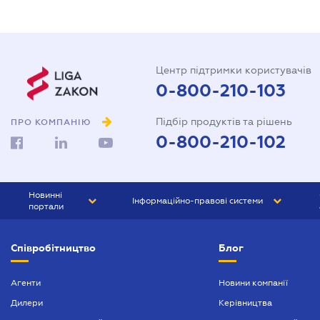
Центр підтримки користувачів
0-800-210-103
Підбір продуктів та рішень
ПРО КОМПАНІЮ
0-800-210-102
Новинні
Інформаційно-правові системи
портали
ЮРЛІГА
Право України
Співробітництво
Блог
БІЗНЕС
ГРАНД
БУХГАЛТЕР.ua
ПРАЙМ
Агенти
Новини компанії
Дилери
Керівництва
БУХГАЛТЕР ПРОФ