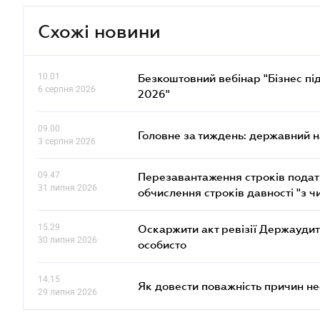
Схожі новини
10.01
Безкоштовний вебінар "Бізнес під
6 серпня 2026
2026"
09.00
Головне за тиждень: державний 
3 серпня 2026
09.47
Перезавантаження строків податк
31 липня 2026
обчислення строків давності "з ч
15.29
Оскаржити акт ревізії Держаудит
30 липня 2026
особисто
14.15
Як довести поважність причин н
29 липня 2026