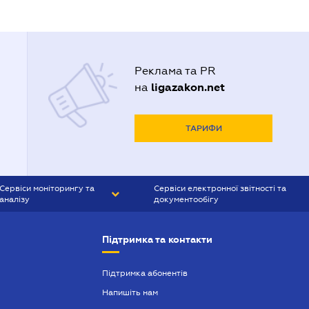
Реклама та PR
ligazakon.net
на
ТАРИФИ
Сервіси моніторингу та
Сервіси електронної звітності та
аналізу
документообігу
CONTR AGENT
Liga:REPORT
Підтримка та контакти
SMS-МАЯК
VERDICTUM
Підтримка абонентів
Напишіть нам
SEMANTRUM