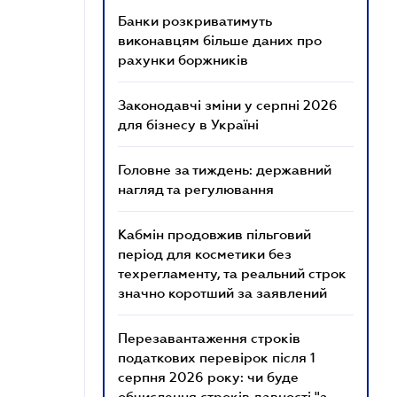
Банки розкриватимуть
виконавцям більше даних про
рахунки боржників
Законодавчі зміни у серпні 2026
для бізнесу в Україні
Головне за тиждень: державний
нагляд та регулювання
Кабмін продовжив пільговий
період для косметики без
техрегламенту, та реальний строк
значно коротший за заявлений
Перезавантаження строків
податкових перевірок після 1
серпня 2026 року: чи буде
обчислення строків давності "з