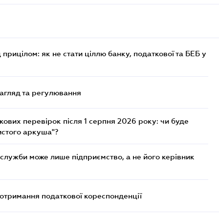
 прицілом: як не стати ціллю банку, податкової та БЕБ у
нагляд та регулювання
ових перевірок після 1 серпня 2026 року: чи буде
истого аркуша"?
служби може лише підприємство, а не його керівник
еотримання податкової кореспонденції