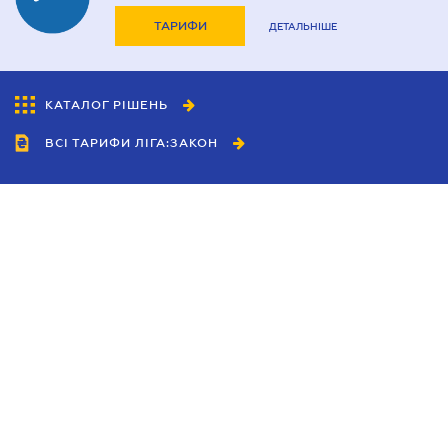
ТАРИФИ
ДЕТАЛЬНІШЕ
КАТАЛОГ РІШЕНЬ
ВСІ ТАРИФИ ЛІГА:ЗАКОН
Співробітництво
Агенти
Дилери
Політика конфіденційності
Умови використання сайту
Реклама
Блог
Новини компанії