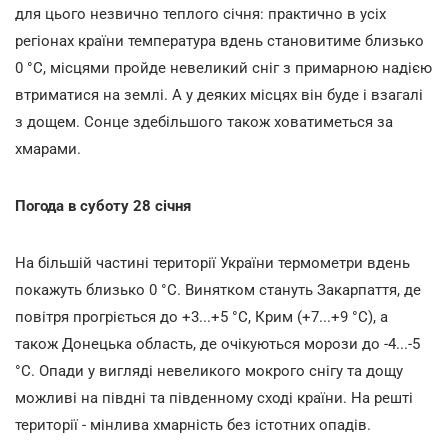
для цього незвично теплого січня: практично в усіх
регіонах країни температура вдень становитиме близько
0 °С, місцями пройде невеликий сніг з примарною надією
втриматися на землі. А у деяких місцях він буде і взагалі
з дощем. Сонце здебільшого також ховатиметься за
хмарами.
Погода в суботу 28 січня
На більшій частині території України термометри вдень
покажуть близько 0 °С. Винятком стануть Закарпаття, де
повітря прогріється до +3...+5 °С, Крим (+7...+9 °С), а
також Донецька область, де очікуються морози до -4...-5
°С. Опади у вигляді невеликого мокрого снігу та дощу
можливі на півдні та південному сході країни. На решті
території - мінлива хмарність без істотних опадів.