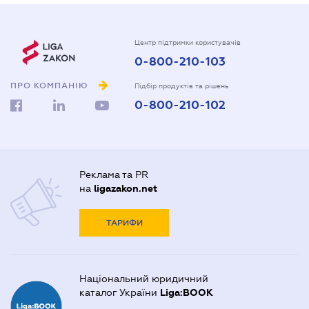
Центр підтримки користувачів
0-800-210-103
ПРО КОМПАНІЮ
Підбір продуктів та рішень
0-800-210-102
Реклама та PR
на
ligazakon.net
ТАРИФИ
Національний юридичний
каталог України
Liga:BOOK