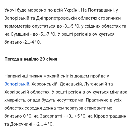
Уночі буде морозно по всій Україні. На Полтавщині, у
Запорізькій та Дніпропетровській областях стовпчики
термометрів опустяться до -3…-5 °С, у східних областях та
на Сумщині - до -5…-7 °С. У решті регіонів очікується
близько -2...-4 °С.
Погода в неділю 29 січня
Наприкінці тижня мокрий сніг із дощем пройде у
Запорізькій
, Херсонській, Донецькій, Луганській та
Харківській областях. У решті регіонів очікується мінлива
хмарність, опади будуть несуттєвими. Практично в усіх
областях середня денна температура становитиме
близько 0 °С, на Закарпатті - +3...+5 °С, на Кіровоградщині
та Донеччині - -2...-4 °С.