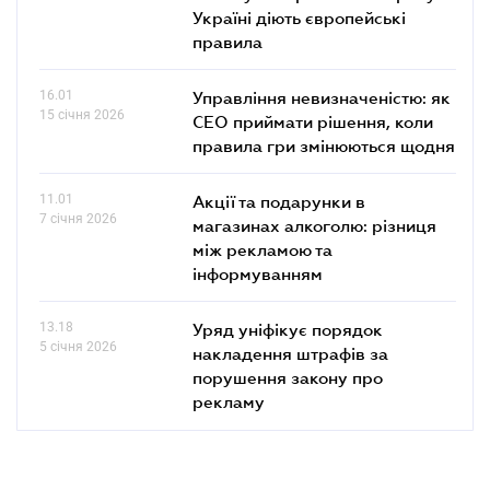
Україні діють європейські
правила
16.01
Управління невизначеністю: як
15 січня 2026
СЕО приймати рішення, коли
правила гри змінюються щодня
11.01
Акції та подарунки в
7 січня 2026
магазинах алкоголю: різниця
між рекламою та
інформуванням
13.18
Уряд уніфікує порядок
5 січня 2026
накладення штрафів за
порушення закону про
рекламу