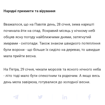
Народні прикмети та вірування
Вважалося, що на Павлів день, 28 січня, зима нарешті
починала йти на спад. Яскравий місяць у нічному небі
обіцяв ясну погоду найближчими днями, затягнутий
хмарами - снігопади. Також знаком швидкого потепління
були ворони - що більше їх сиділо на деревах, то швидше
мала прийти весна.
На Петра, 29 січня, чекали морозів та ясного нічного неба
- літо тоді мало бути спекотним та родючим. А якщо весь
день мела завірюха, готувалися до холодної весни.