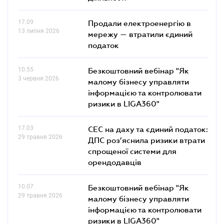
17.09
Продали електроенергію в
13 липня 2026
мережу — втратили єдиний
податок
10.55
Безкоштовний вебінар "Як
3 червня 2026
малому бізнесу управляти
інформацією та контролювати
ризики в LIGA360"
17.03
СЕС на даху та єдиний податок:
29 травня 2026
ДПС роз’яснила ризики втрати
спрощеної системи для
орендодавців
10.07
Безкоштовний вебінар "Як
29 травня 2026
малому бізнесу управляти
інформацією та контролювати
ризики в LIGA360"