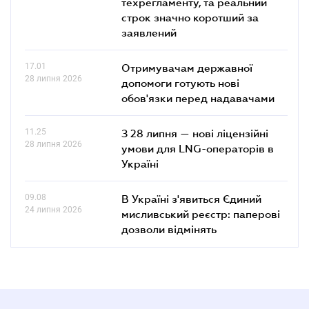
техрегламенту, та реальний
строк значно коротший за
заявлений
17.01
Отримувачам державної
28 липня 2026
допомоги готують нові
обов'язки перед надавачами
11.25
З 28 липня — нові ліцензійні
28 липня 2026
умови для LNG-операторів в
Україні
09.08
В Україні з'явиться Єдиний
24 липня 2026
мисливський реєстр: паперові
дозволи відмінять