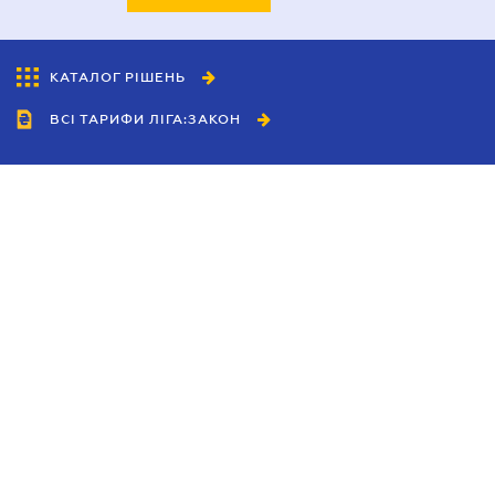
КАТАЛОГ РІШЕНЬ
ВСІ ТАРИФИ ЛІГА:ЗАКОН
Співробітництво
Агенти
Дилери
Політика конфіденційності
Умови використання сайту
Реклама
Блог
Новини компанії
Керівництва
Каталоги компаній