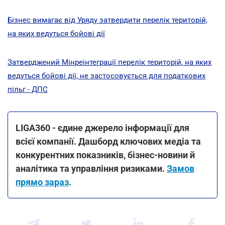
Бізнес вимагає від Уряду затвердити перелік територій,
на яких ведуться бойові дії
Затверджений Мінреінтеграції перелік територій, на яких
ведуться бойові дії, не застосовується для податкових
пільг - ДПС
LIGA360 - єдине джерело інформації для
всієї компанії. Дашборд ключових медіа та
конкурентних показників, бізнес-новини й
аналітика та управління ризиками.
Замов
прямо зараз
.