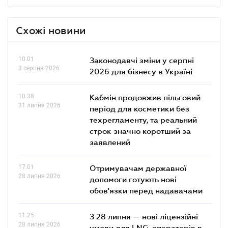
Схожі новини
10.01
Законодавчі зміни у серпні
3 серпня 2026
2026 для бізнесу в Україні
10.38
Кабмін продовжив пільговий
31 липня 2026
період для косметики без
техрегламенту, та реальний
строк значно коротший за
заявлений
17.01
Отримувачам державної
28 липня 2026
допомоги готують нові
обов'язки перед надавачами
11.25
З 28 липня — нові ліцензійні
28 липня 2026
умови для LNG-операторів в