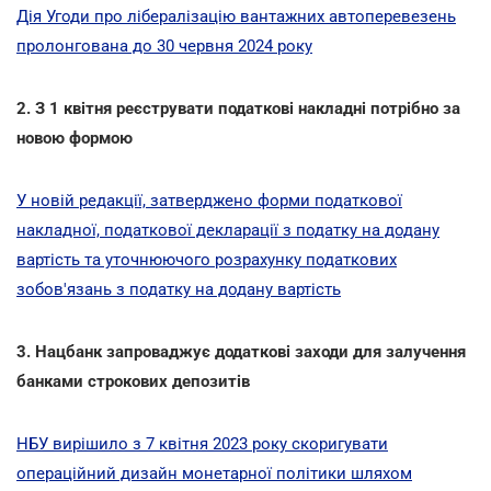
Дія Угоди про лібералізацію вантажних автоперевезень
пролонгована до 30 червня 2024 року
2. З 1 квітня реєструвати податкові накладні потрібно за
новою формою
У новій редакції, затверджено форми податкової
накладної, податкової декларації з податку на додану
вартість та уточнюючого розрахунку податкових
зобов'язань з податку на додану вартість
3. Нацбанк запроваджує додаткові заходи для залучення
банками строкових депозитів
НБУ вирішило з 7 квітня 2023 року скоригувати
операційний дизайн монетарної політики шляхом