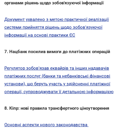
органами рішень щодо зобов'язуючої інформації
Документ ухвалено з метою практичної реалізації
системи прийняття рішень щодо зобов'язуючої
інформації на основі практики ЄС
7. Нацбанк посилив вимоги до платіжних операцій
Регулятор зобов'язав еквайрів та інших надавачів
платіжних послуг (банки та небанківські фінансові
установи), що беруть участь у здійсненні платіжної
операції, супроводжувати її детальною інформацією
8. Кіпр: нові правила трансфертного ціноутворення
Основні аспекти нового законодавства