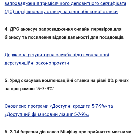
запровадження тримісячного депозитного сертифіката
(ДС) під фіксовану ставку на рівні облікової ставки
4. ДРС анонсує запровадження онлайн-перевірок для
бізнесу та посилення відповідальності для посадовців
Державна регуляторна служба підготувала нові
дерегуляційні законопроєкти
5. Уряд скасував компенсаційні ставки на рівні 0% річних
за програмою "5-7-9%"
Оновлено програми «Доступні кредити 5-7-9%» та
«Доступний фінансовий лізинг 5-7-9%»
6. З 14 березня діє наказ Мінфіну про прийняття митними